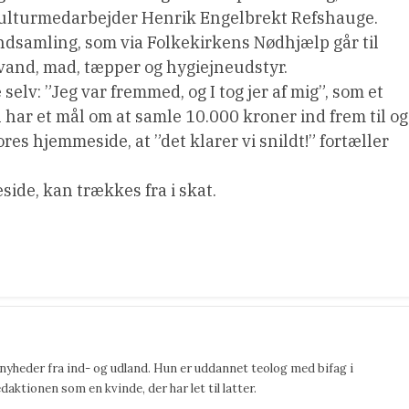
g kulturmedarbejder Henrik Engelbrekt Refshauge.
ndsamling, som via Folkekirkens Nødhjælp går til
l vand, mad, tæpper og hygiejneudstyr.
selv: ”Jeg var fremmed, og I tog jer af mig”, som et
har et mål om at samle 10.000 kroner ind frem til og
ores hjemmeside, at ”det klarer vi snildt!” fortæller
ide, kan trækkes fra i skat.
 nyheder fra ind- og udland. Hun er uddannet teolog med bifag i
ktionen som en kvinde, der har let til latter.