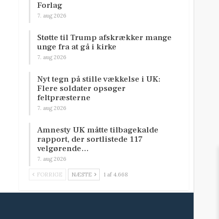
Forlag
7. aug 2026
Støtte til Trump afskrækker mange
unge fra at gå i kirke
7. aug 2026
Nyt tegn på stille vækkelse i UK:
Flere soldater opsøger
feltpræsterne
7. aug 2026
Amnesty UK måtte tilbagekalde
rapport, der sortlistede 117
velgørende…
7. aug 2026
FORRIGE
NÆSTE
1 af 4.668