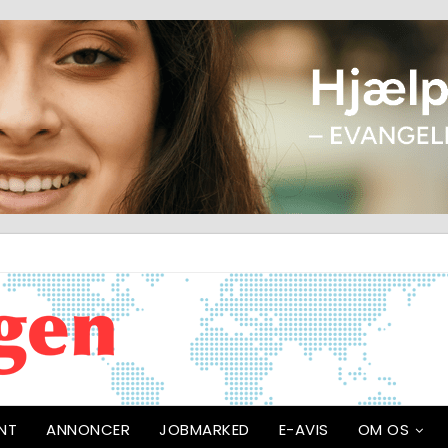
NT
ANNONCER
JOBMARKED
E-AVIS
OM OS