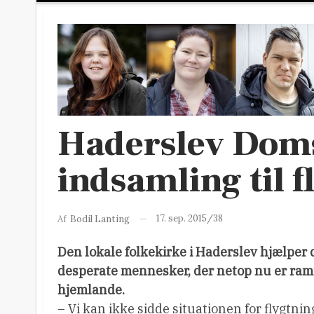
Haderslev Doms
indsamling til f
17. sep. 2015/38
Af
Bodil Lanting
Den lokale folkekirke i Haderslev hjælper d
desperate mennesker, der netop nu er ramt 
hjemlande.
– Vi kan ikke sidde situationen for flygtn