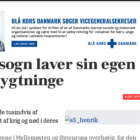
ogn laver sin egen
lygtninge
KORT NY
e tusindvis af
af krig og nød i deres
ingene i Mellemøsten og Østeuropa overhørig, for den