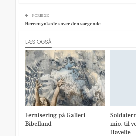
FORRIGE
Herren ynkedes over den sørgende
LÆS OGSÅ
Fernisering på Galleri
Soldater
Bibelland
mio. til v
Høvelte