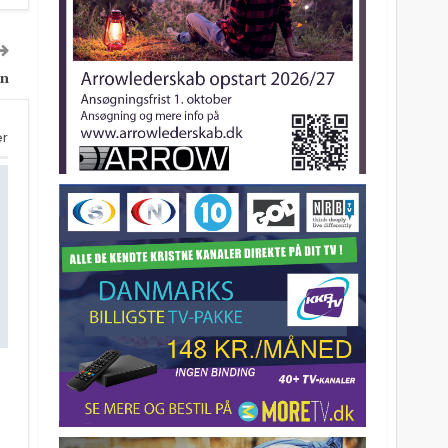
vn
er