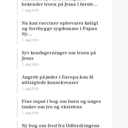
bekender troen på Jesus i første…
7. aug 2026
Nu kan vacciner opbevares køligt
og forebygge sygdomme i Papua
Ny…
7. aug 2026
Syv kendsgerninger om troen på
Jesus
7. aug 2026
Angreb på jøder i Europa kan få
utilsigtede konsekvenser
7. aug 2026
Fine input i bog om børn og unges
tanker om tro og eksistens
7. aug 2026
Ny bog om fred fra Udfordringens