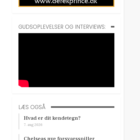
GUDSOPLEVELSER OG INTERVIEWS:
LÆS OGSÅ
Hvad er dit kendetegn?
7. aug 2026
Chelseas nye forsvarsspiller