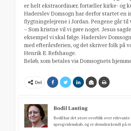
er helt ekstraordinær, fortæller kirke- o
Haderslev Domsogn har derfor startet en i
flygtningelejrene i Jordan. Pengene går ti
– Som kristne vil vi gøre noget. Jesus sagde 
eksempel vi skal følge. Haderslev Domsogn 
med efterårsferien, og det skriver folk på v
Henrik E. Refshauge.
Beløb, som betales via Domsognets hjemmes
Del
Bodil Lanting
Bodil har det store overblik over relevante
sprogvidenskab, og er desuden kendt på reda