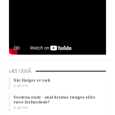
LÆS OGSÅ
Når Holger er væk
31. jul 2026
Verdens ende – skal kristne længes eller
være forfærdede?
31. jul 2026