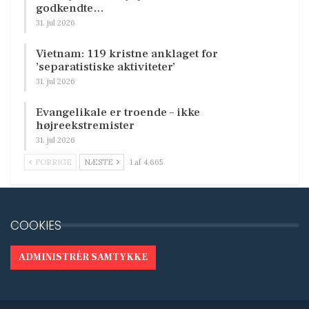
godkendte…
31. jul 2026
Vietnam: 119 kristne anklaget for
’separatistiske aktiviteter’
31. jul 2026
Evangelikale er troende – ikke
højreekstremister
31. jul 2026
FORRIGE
NÆSTE
1 af 4.665
COOKIES
ADMINISTRÉR SAMTYKKE