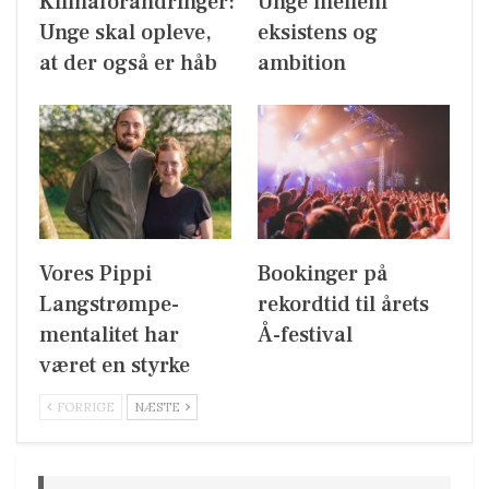
Klimaforandringer:
Unge mellem
Unge skal opleve,
eksistens og
at der også er håb
ambition
Vores Pippi
Bookinger på
Langstrømpe-
rekordtid til årets
mentalitet har
Å-festival
været en styrke
FORRIGE
NÆSTE