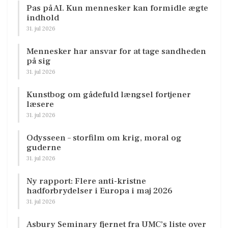
Pas på AI. Kun mennesker kan formidle ægte
indhold
31. jul 2026
Mennesker har ansvar for at tage sandheden
på sig
31. jul 2026
Kunstbog om gådefuld længsel fortjener
læsere
31. jul 2026
Odysseen – storfilm om krig, moral og
guderne
31. jul 2026
Ny rapport: Flere anti-kristne
hadforbrydelser i Europa i maj 2026
31. jul 2026
Asbury Seminary fjernet fra UMC’s liste over