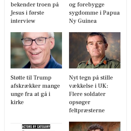
bekender troen på
og forebygge
Jesus i første
sygdomme i Papua
interview
Ny Guinea
Støtte til Trump
Nyt tegn på stille
afskrækker mange
vækkelse i UK:
unge fra at gå i
Flere soldater
kirke
opsøger
feltpræsterne