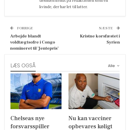
desuden kendt på redaktionen som en
kvinde, der har let til latter.
FORRIGE
NÆSTE
Arbejde blandt
Kristne korsfæstet i
voldtægtsofre i Congo
Syrien
nomineret til ’Jentepris’
LÆS OGSÅ
Alle
Chelseas nye
Nu kan vacciner
forsvarsspiller
opbevares køligt