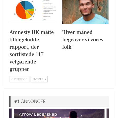
Amnesty UK måtte
’Hver måned
tilbagekalde
begraver vi vores
rapport, der
folk’
sortlistede 117
velgørende
grupper
FORRIGE
NÆSTE
ANNONCER