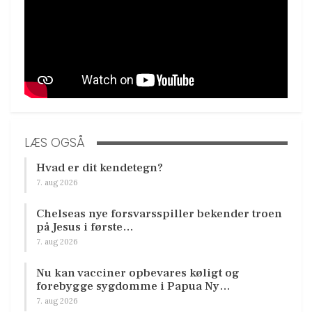
LÆS OGSÅ
Hvad er dit kendetegn?
7. aug 2026
Chelseas nye forsvarsspiller bekender troen
på Jesus i første…
7. aug 2026
Nu kan vacciner opbevares køligt og
forebygge sygdomme i Papua Ny…
7. aug 2026