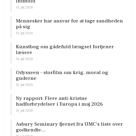
indhold
31. jul 2026
Mennesker har ansvar for at tage sandheden
på sig
31. jul 2026
Kunstbog om gådefuld længsel fortjener
læsere
31. jul 2026
Odysseen – storfilm om krig, moral og
guderne
31. jul 2026
Ny rapport: Flere anti-kristne
hadforbrydelser i Europa i maj 2026
31. jul 2026
Asbury Seminary fjernet fra UMC’s liste over
godkendte…