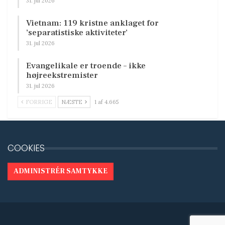
31. jul 2026
Vietnam: 119 kristne anklaget for
’separatistiske aktiviteter’
31. jul 2026
Evangelikale er troende – ikke
højreekstremister
31. jul 2026
FORRIGE
NÆSTE
1 af 4.665
COOKIES
ADMINISTRÉR SAMTYKKE