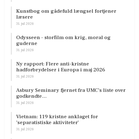
Kunstbog om gådefuld længsel fortjener
læsere
31. jul 2026
Odysseen – storfilm om krig, moral og
guderne
31. jul 2026
Ny rapport: Flere anti-kristne
hadforbrydelser i Europa i maj 2026
31. jul 2026
Asbury Seminary fjernet fra UMC’s liste over
godkendte…
31. jul 2026
Vietnam: 119 kristne anklaget for
’separatistiske aktiviteter’
31. jul 2026