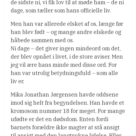
de sidste ni, vi fik lov til at møde ham – de ni
dage, som tæller som hans officielle liv.
Men han var allerede elsket af os, længe før
han blev født – og mange andre elskede og
håbede sammen med os.
Ni dage – det giver ingen mindeord om det,
der blev opnået i livet, i de store aviser. Men
jeg vil ære hans minde med disse ord. For
han var utrolig betydningsfuld – som alle
liv er.
Mika Jonathan Jørgensen havde oddsene
imod sig helt fra begyndelsen. Han havde et
kromosom nummer 18 for meget. For mange
ufødte er det en dødsdom. Enten fordi
barnets forældre ikke magter at stå ansigt
til ansigt med den langtrukne lidelse. Eller