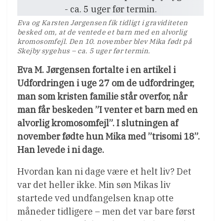
Eva og Karsten Jørgensen fik tidligt i graviditeten
besked om, at de ventede et barn med en alvorlig
kromosomfejl. Den 10. november blev Mika født på
Skejby sygehus – ca. 5 uger før termin.
Eva M. Jørgensen fortalte i en artikel i
Udfordringen i uge 27 om de udfordringer,
man som kristen familie står overfor, når
man får beskeden
”I venter et barn med en
alvorlig kromosomfejl”. I slutningen af
november fødte hun Mika med ”trisomi 18”.
Han levede i ni dage.
Hvordan kan ni dage være et helt liv? Det
var det heller ikke. Min søn Mikas liv
startede ved undfangelsen knap otte
måneder tidligere – men det var bare først