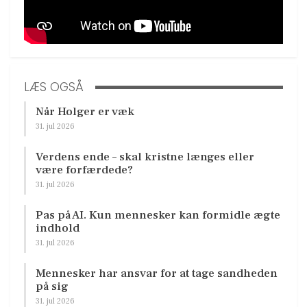
LÆS OGSÅ
Når Holger er væk
31. jul 2026
Verdens ende – skal kristne længes eller
være forfærdede?
31. jul 2026
Pas på AI. Kun mennesker kan formidle ægte
indhold
31. jul 2026
Mennesker har ansvar for at tage sandheden
på sig
31. jul 2026