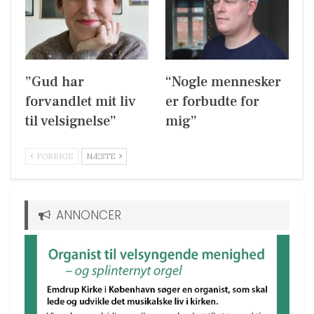
”Gud har
“Nogle mennesker
forvandlet mit liv
er forbudte for
til velsignelse”
mig”
FORRIGE
NÆSTE
ANNONCER