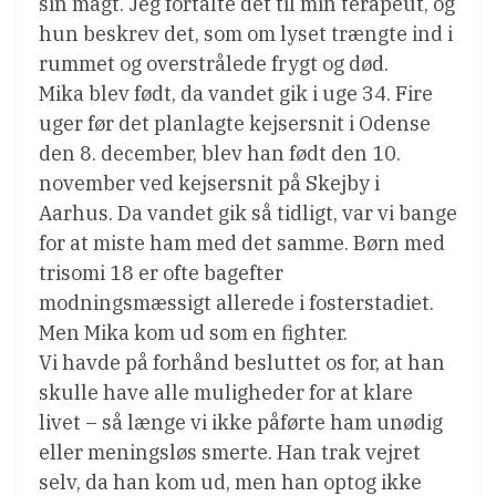
sin magt. Jeg fortalte det til min terapeut, og
hun beskrev det, som om lyset trængte ind i
rummet og overstrålede frygt og død.
Mika blev født, da vandet gik i uge 34. Fire
uger før det planlagte kejsersnit i Odense
den 8. december, blev han født den 10.
november ved kejsersnit på Skejby i
Aarhus. Da vandet gik så tidligt, var vi bange
for at miste ham med det samme. Børn med
trisomi 18 er ofte bagefter
modningsmæssigt allerede i fosterstadiet.
Men Mika kom ud som en fighter.
Vi havde på forhånd besluttet os for, at han
skulle have alle muligheder for at klare
livet – så længe vi ikke påførte ham unødig
eller meningsløs smerte. Han trak vejret
selv, da han kom ud, men han optog ikke