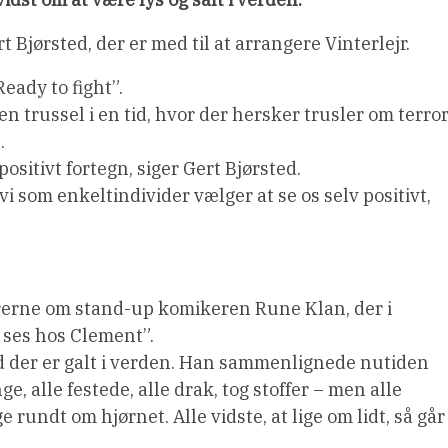
rt Bjørsted, der er med til at arrangere Vinterlejr.
Ready to fight”.
 trussel i en tid, hvor der hersker trusler om terro
.
ositivt fortegn, siger Gert Bjørsted.
at vi som enkeltindivider vælger at se os selv positivt,
ørerne om stand-up komikeren Rune Klan, der i
ses hos Clement”.
ad der er galt i verden. Han sammenlignede nutiden
, alle festede, alle drak, tog stoffer – men alle
e rundt om hjørnet. Alle vidste, at lige om lidt, så går