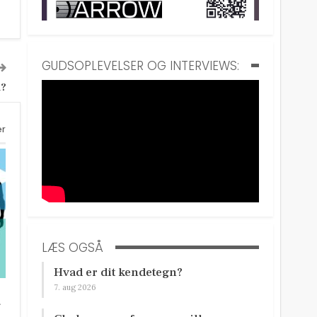
GUDSOPLEVELSER OG INTERVIEWS:
n?
er
LÆS OGSÅ
Hvad er dit kendetegn?
7. aug 2026
å