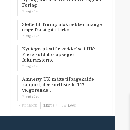
Forlag
7. aug 2026
Støtte til Trump afskrækker mange
unge fra at gå i kirke
7. aug 2026
Nyt tegn på stille vækkelse i UK:
Flere soldater opsøger
feltpræsterne
7. aug 2026
Amnesty UK måtte tilbagekalde
rapport, der sortlistede 117
velgørende…
7. aug 2026
FORRIGE
NÆSTE
1 af 4.668