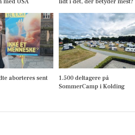
en med USA
lidt i det, der betyder mest?
dte aborteres sent
1.500 deltagere på
SommerCamp i Kolding