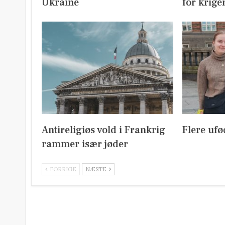
Ukraine
for krig
Antireligiøs vold i Frankrig
Flere ufø
rammer især jøder
FORRIGE
NÆSTE