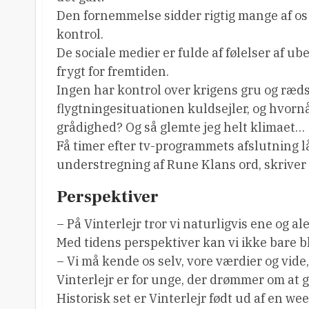
Den fornemmelse sidder rigtig mange af os 
kontrol.
De sociale medier er fulde af følelser af ube
frygt for fremtiden.
Ingen har kontrol over krigens gru og rædse
flygtningesituationen kuldsejler, og hvor
grådighed? Og så glemte jeg helt klimaet…
Få timer efter tv-programmets afslutning l
understregning af Rune Klans ord, skriver
Perspektiver
– På Vinterlejr tror vi naturligvis ene og al
Med tidens perspektiver kan vi ikke bare bl
– Vi må kende os selv, vore værdier og vide
Vinterlejr er for unge, der drømmer om at gø
Historisk set er Vinterlejr født ud af en we