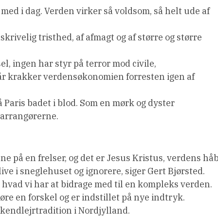
med i dag. Verden virker så voldsom, så helt ude af
skrivelig tristhed, af afmagt og af større og større
l, ingen har styr på terror mod civile,
når krakker verdensøkonomien forresten igen af
å Paris badet i blod. Som en mørk og dyster
 arrangørerne.
ene på en frelser, og det er Jesus Kristus, verdens håb
ive i sneglehuset og ignorere, siger Gert Bjørsted.
, hvad vi har at bidrage med til en kompleks verden.
re en forskel og er indstillet på nye indtryk.
ekendlejrtradition i Nordjylland.