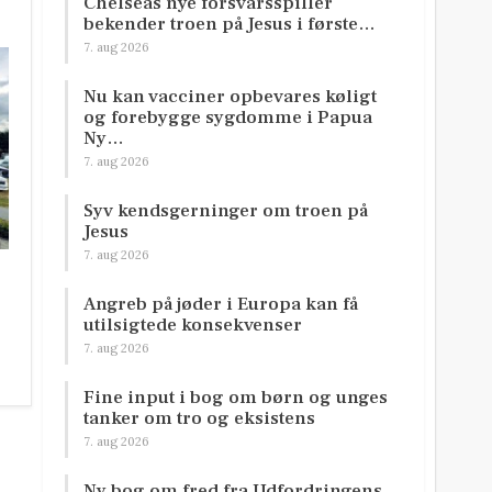
Chelseas nye forsvarsspiller
bekender troen på Jesus i første…
7. aug 2026
Nu kan vacciner opbevares køligt
og forebygge sygdomme i Papua
Ny…
7. aug 2026
Syv kendsgerninger om troen på
Jesus
7. aug 2026
Angreb på jøder i Europa kan få
utilsigtede konsekvenser
7. aug 2026
Fine input i bog om børn og unges
tanker om tro og eksistens
7. aug 2026
Ny bog om fred fra Udfordringens