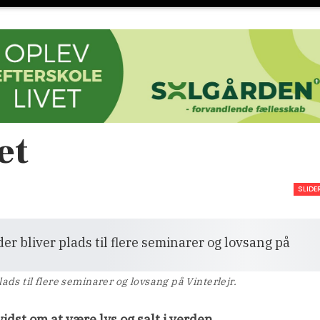
et
SLIDE
lads til flere seminarer og lovsang på Vinterlejr.
idst om at være lys og salt i verden.