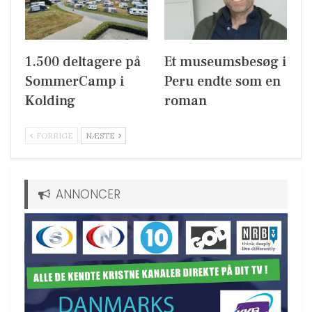
1.500 deltagere på
Et museumsbesøg i
SommerCamp i
Peru endte som en
Kolding
roman
FORRIGE
NÆSTE
ANNONCER