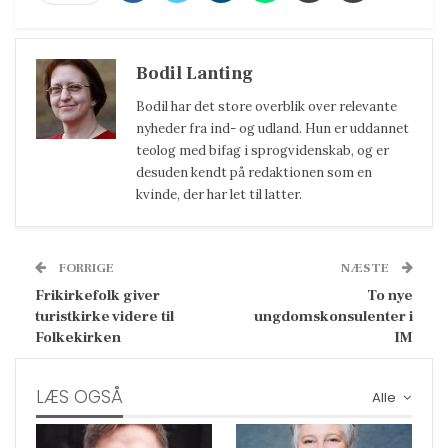
Bodil Lanting
Bodil har det store overblik over relevante
nyheder fra ind- og udland. Hun er uddannet
teolog med bifag i sprogvidenskab, og er
desuden kendt på redaktionen som en
kvinde, der har let til latter.
FORRIGE
NÆSTE
Frikirkefolk giver
To nye
turistkirke videre til
ungdomskonsulenter i
Folkekirken
IM
LÆS OGSÅ
Alle