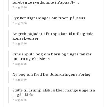
forebygge sygdomme i Papua Ny…
7. aug 2026
Syv kendsgerninger om troen på Jesus
7. aug 2026
Angreb på jøder i Europa kan få utilsigtede
konsekvenser
7. aug 2026
Fine input i bog om børn og unges tanker
om tro og eksistens
7. aug 2026
Ny bog om fred fra Udfordringens Forlag
7. aug 2026
Støtte til Trump afskrækker mange unge fra
at gå i kirke
7. aug 2026