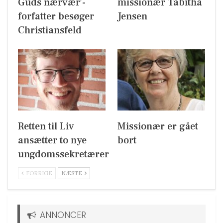
Guds nærvær’-
missionær Tabitha
forfatter besøger
Jensen
Christiansfeld
Retten til Liv
Missionær er gået
ansætter to nye
bort
ungdomssekretærer
FORRIGE
NÆSTE
ANNONCER