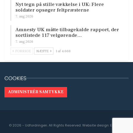
Nyt tegn på stille vækkelse i UK: Flere
soldater opsøger feltpræsterne
7. aug 2026
Amnesty UK måtte tilbagekalde rapport, der
sortlistede 117 velgørende…
7. aug 2026
FORRIGE
NÆSTE
1 af 4.668
COOKIES
ADMINISTRÉR SAMTYKKE
© 2026 - Udfordringen. All Rights Reserved.
Website design:
Engedal