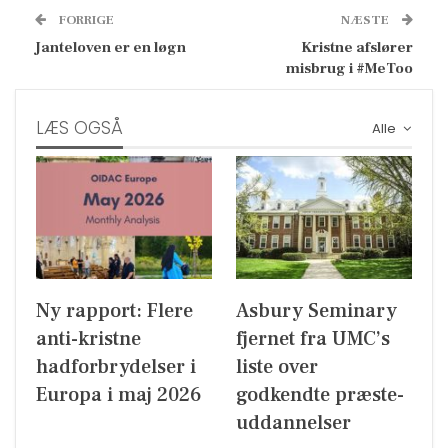
FORRIGE
NÆSTE
Janteloven er en løgn
Kristne afslører
misbrug i #MeToo
LÆS OGSÅ
Alle
Ny rapport: Flere
Asbury Seminary
anti-kristne
fjernet fra UMC’s
hadforbrydelser i
liste over
Europa i maj 2026
godkendte præste-
uddannelser