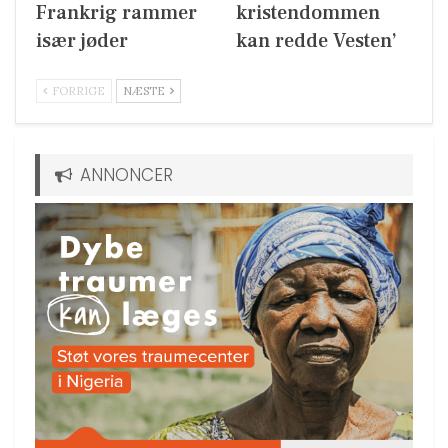
Frankrig rammer
kristendommen
især jøder
kan redde Vesten’
FORRIGE
NÆSTE
ANNONCER