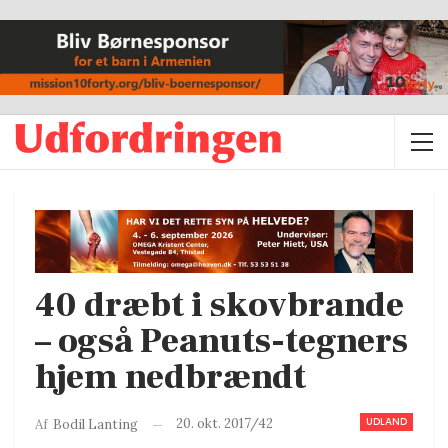
40 dræbt i skovbrande
– også Peanuts-tegners
hjem nedbrændt
UDLAND
20. okt. 2017/42
Af
Bodil Lanting