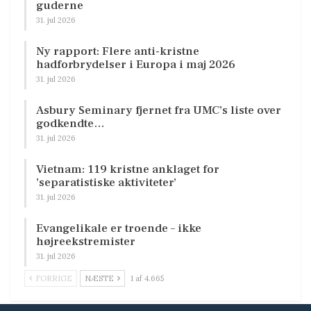
guderne
31. jul 2026
Ny rapport: Flere anti-kristne
hadforbrydelser i Europa i maj 2026
31. jul 2026
Asbury Seminary fjernet fra UMC’s liste over
godkendte…
31. jul 2026
Vietnam: 119 kristne anklaget for
’separatistiske aktiviteter’
31. jul 2026
Evangelikale er troende – ikke
højreekstremister
31. jul 2026
FORRIGE
NÆSTE
1 af 4.665