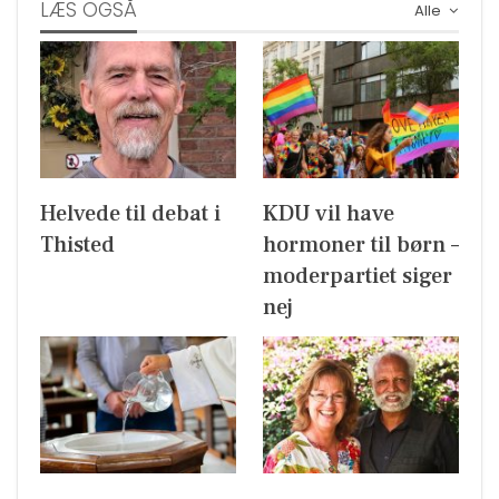
LÆS OGSÅ
Alle
Helvede til debat i
KDU vil have
Thisted
hormoner til børn –
moderpartiet siger
nej