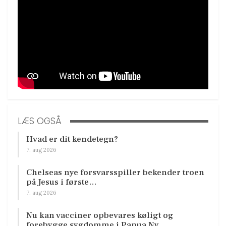
LÆS OGSÅ
Hvad er dit kendetegn?
7. aug 2026
Chelseas nye forsvarsspiller bekender troen
på Jesus i første…
7. aug 2026
Nu kan vacciner opbevares køligt og
forebygge sygdomme i Papua Ny…