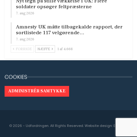
Nyt tegn på stille vækkelse i UK: Flere
soldater opsøger feltpræsterne
7. aug 2026
Amnesty UK måtte tilbagekalde rapport, der
sortlistede 117 velgørende…
7. aug 2026
FORRIGE
NÆSTE
1 af 4.668
COOKIES
ADMINISTRÉR SAMTYKKE
© 2026 - Udfordringen. All Rights Reserved.
Website design:
Engedal