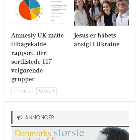
Amnesty UK måtte
Jesus er håbets
tilbagekalde
ansigt i Ukraine
rapport, der
sortlistede 117
velgørende
grupper
FORRIGE
NÆSTE
ANNONCER