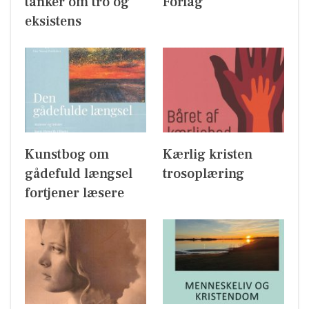
tanker om tro og
Forlag
eksistens
Kunstbog om
Kærlig kristen
gådefuld længsel
trosoplæring
fortjener læsere