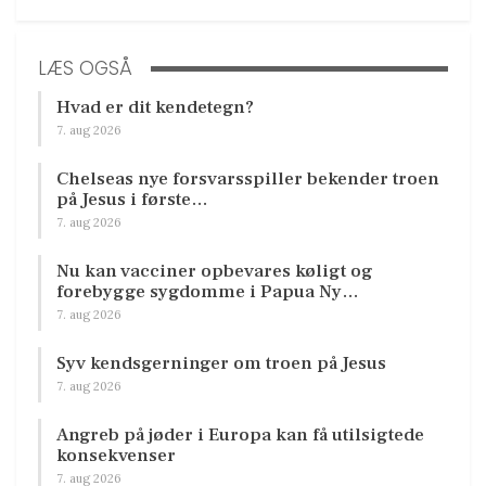
LÆS OGSÅ
Hvad er dit kendetegn?
7. aug 2026
Chelseas nye forsvarsspiller bekender troen
på Jesus i første…
7. aug 2026
Nu kan vacciner opbevares køligt og
forebygge sygdomme i Papua Ny…
7. aug 2026
Syv kendsgerninger om troen på Jesus
7. aug 2026
Angreb på jøder i Europa kan få utilsigtede
konsekvenser
7. aug 2026