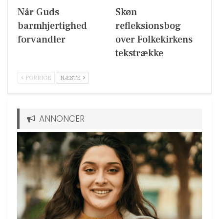
Når Guds
Skøn
barmhjertighed
refleksionsbog
forvandler
over Folkekirkens
tekstrække
FORRIGE
NÆSTE
ANNONCER