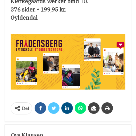
Kierkegaards Værker bind 10.
376 sider. • 199,95 kr.
Gyldendal
Del
Ove Klausen