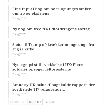
Fine input i bog om børn og unges tanker
om tro og eksistens
7. aug 2026
Ny bog om fred fra Udfordringens Forlag
7. aug 2026
Støtte til Trump afskrækker mange unge fra
at gå i kirke
7. aug 2026
Nyt tegn på stille vækkelse i UK: Flere
soldater opsøger feltpræsterne
7. aug 2026
Amnesty UK måtte tilbagekalde rapport, der
sortlistede 117 velgørende…
7. aug 2026
FORRIGE
NÆSTE
1 af 4.668