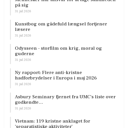
på sig
31. jul 2026
Kunstbog om gådefuld længsel fortjener
læsere
31. jul 2026
Odysseen – storfilm om krig, moral og
guderne
31. jul 2026
Ny rapport: Flere anti-kristne
hadforbrydelser i Europa i maj 2026
31. jul 2026
Asbury Seminary fjernet fra UMC’s liste over
godkendte…
31. jul 2026
Vietnam: 119 kristne anklaget for
’separatistiske aktiviteter’