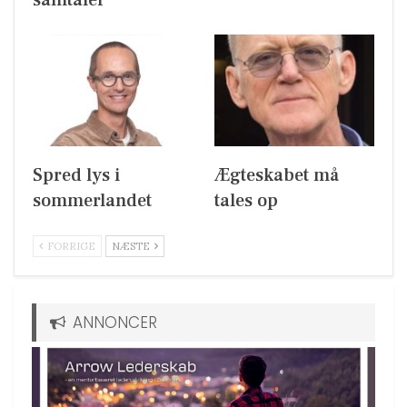
Spred lys i
Ægteskabet må
sommerlandet
tales op
FORRIGE
NÆSTE
ANNONCER