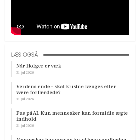
LÆS OGSÅ
Når Holger er væk
31. jul 2026
Verdens ende – skal kristne længes eller
være forfærdede?
31. jul 2026
Pas på AI. Kun mennesker kan formidle ægte
indhold
31. jul 2026
Mennesker har ansvar for at tage sandheden