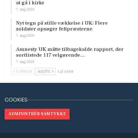
at gå i kirke
7. aug 2026
Nyt tegn på stille vækkelse i UK: Flere
soldater opsøger feltpræsterne
7. aug 2026
Amnesty UK måtte tilbagekalde rapport, der
sortlistede 117 velgørende…
7. aug 2026
FORRIGE
NÆSTE
1 af 4.668
COOKIES
ADMINISTRÉR SAMTYKKE