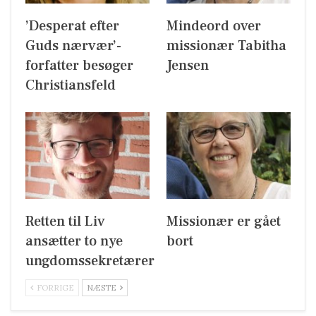
’Desperat efter
Mindeord over
Guds nærvær’-
missionær Tabitha
forfatter besøger
Jensen
Christiansfeld
Retten til Liv
Missionær er gået
ansætter to nye
bort
ungdomssekretærer
FORRIGE
NÆSTE