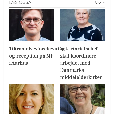
LÆS OGSÅ
Alle
Tiltrædelsesforelæsning
Sekretariatschef
og reception på MF
skal koordinere
i Aarhus
arbejdet med
Danmarks
middelalderkirker