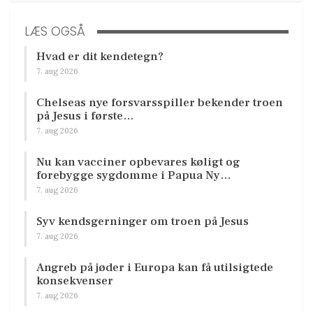
LÆS OGSÅ
Hvad er dit kendetegn?
7. aug 2026
Chelseas nye forsvarsspiller bekender troen
på Jesus i første…
7. aug 2026
Nu kan vacciner opbevares køligt og
forebygge sygdomme i Papua Ny…
7. aug 2026
Syv kendsgerninger om troen på Jesus
7. aug 2026
Angreb på jøder i Europa kan få utilsigtede
konsekvenser
7. aug 2026