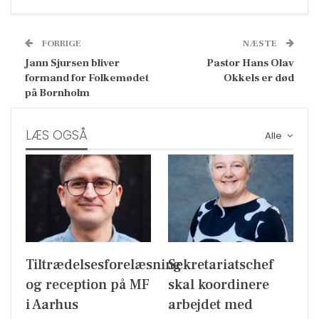
FORRIGE
NÆSTE
Jann Sjursen bliver
Pastor Hans Olav
formand for Folkemødet
Okkels er død
på Bornholm
LÆS OGSÅ
Alle
Tiltrædelsesforelæsning
Sekretariatschef
og reception på MF
skal koordinere
i Aarhus
arbejdet med