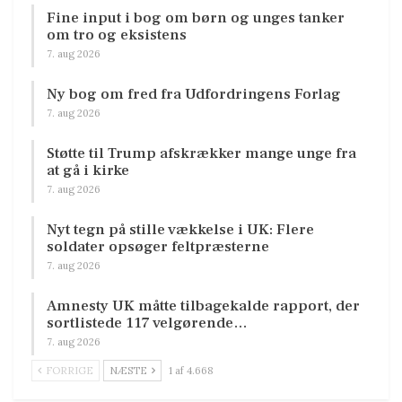
Fine input i bog om børn og unges tanker
om tro og eksistens
7. aug 2026
Ny bog om fred fra Udfordringens Forlag
7. aug 2026
Støtte til Trump afskrækker mange unge fra
at gå i kirke
7. aug 2026
Nyt tegn på stille vækkelse i UK: Flere
soldater opsøger feltpræsterne
7. aug 2026
Amnesty UK måtte tilbagekalde rapport, der
sortlistede 117 velgørende…
7. aug 2026
FORRIGE
NÆSTE
1 af 4.668