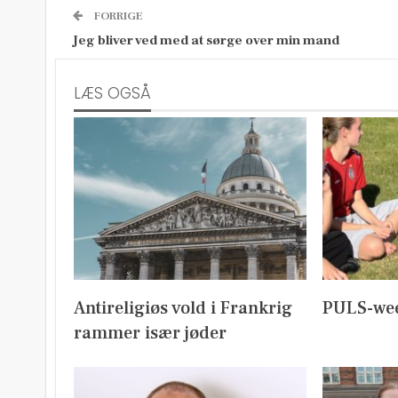
FORRIGE
Jeg bliver ved med at sørge over min mand
LÆS OGSÅ
Antireligiøs vold i Frankrig
PULS-we
rammer især jøder