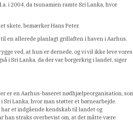
a. i 2004, da tsunamien ramte Sri Lanka, hvor
 det skete, bemærker Hans Peter.
il en allerede planlagt grillaften i haven i Aarhus.
ygge ved, at hun er dernede, og vi vil ikke leve vores
gså i Sri Lanka, da der var borgerkrig i landet, siger
der er en Aarhus-baseret nødhjælpeorganisation, so
 i Sri Lanka, hvor man støtter et børnearbejde.
g har et indgående kendskab til landet og
r han straks overbevist om, at det måtte være