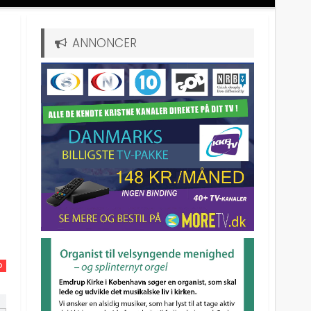
ANNONCER
r
D