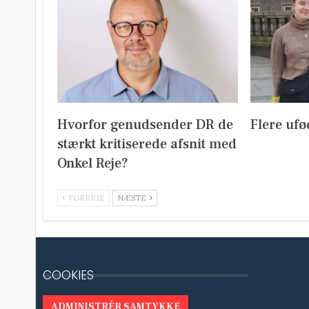
Hvorfor genudsender DR de
Flere ufø
stærkt kritiserede afsnit med
Onkel Reje?
FORRIGE
NÆSTE
COOKIES
ADMINISTRÉR SAMTYKKE