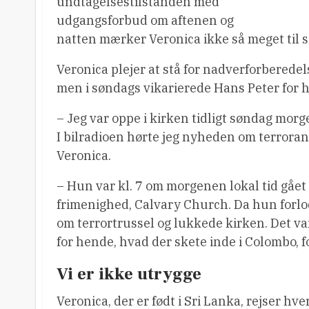
undtagelsestilstanden med
udgangsforbud om aftenen og
natten mærker Veronica ikke så meget til s
Veronica plejer at stå for nadverforberede
men i søndags vikarierede Hans Peter for 
– Jeg var oppe i kirken tidligt søndag morg
I bilradioen hørte jeg nyheden om terrorang
Veronica.
– Hun var kl. 7 om morgenen lokal tid gået
frimenighed, Calvary Church. Da hun forlod
om terrortrussel og lukkede kirken. Det var 
for hende, hvad der skete inde i Colombo, f
Vi er ikke utrygge
Veronica, der er født i Sri Lanka, rejser hv