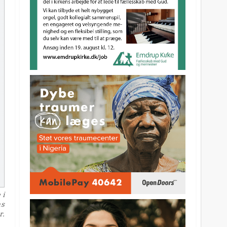
 i
ns
r.