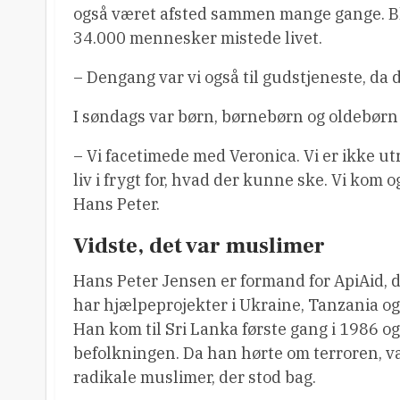
også været afsted sammen mange gange. Bl.
34.000 mennesker mistede livet.
– Dengang var vi også til gudstjeneste, da
I søndags var børn, børnebørn og oldebørn t
– Vi facetimede med Veronica. Vi er ikke utr
liv i frygt for, hvad der kunne ske. Vi kom o
Hans Peter.
Vidste, det var muslimer
Hans Peter Jensen er formand for ApiAid, 
har hjælpeprojekter i Ukraine, Tanzania og
Han kom til Sri Lanka første gang i 1986 o
befolkningen. Da han hørte om terroren, va
radikale muslimer, der stod bag.