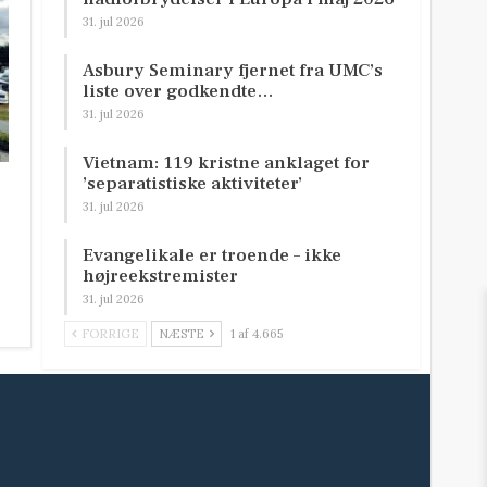
31. jul 2026
Asbury Seminary fjernet fra UMC’s
liste over godkendte…
31. jul 2026
Vietnam: 119 kristne anklaget for
’separatistiske aktiviteter’
31. jul 2026
Evangelikale er troende – ikke
højreekstremister
31. jul 2026
FORRIGE
NÆSTE
1 af 4.665