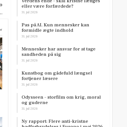
Verdens ende – skal kristne længes
eller være forfærdede?
e…
31. jul 2026
Pas på AI. Kun mennesker kan
er
formidle ægte indhold
31. jul 2026
Mennesker har ansvar for at tage
sandheden på sig
31. jul 2026
Kunstbog om gådefuld længsel
fortjener læsere
31. jul 2026
Odysseen – storfilm om krig, moral
og guderne
31. jul 2026
Ny rapport: Flere anti-kristne
hadforbrydelser i Europa i maj 2026