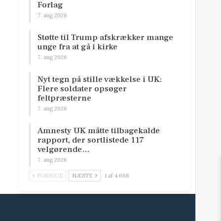
Forlag
7. aug 2026
Støtte til Trump afskrækker mange
unge fra at gå i kirke
7. aug 2026
Nyt tegn på stille vækkelse i UK:
Flere soldater opsøger
feltpræsterne
7. aug 2026
Amnesty UK måtte tilbagekalde
rapport, der sortlistede 117
velgørende…
7. aug 2026
FORRIGE
NÆSTE
1 af 4.668