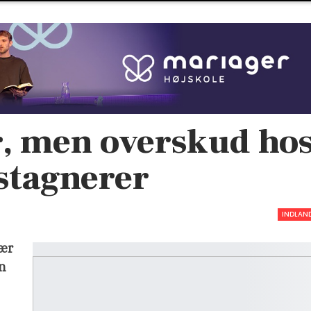
, men overskud ho
stagnerer
INDLAN
hær
en