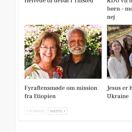
Helvede til debat i Thisted
KDU vil 
børn – mo
nej
Fyraftensmøde om mission
Jesus er 
fra Etiopien
Ukraine
FORRIGE
NÆSTE