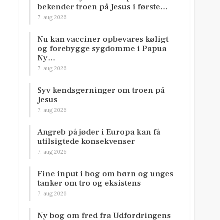
bekender troen på Jesus i første…
7. aug 2026
Nu kan vacciner opbevares køligt
og forebygge sygdomme i Papua
Ny…
7. aug 2026
Syv kendsgerninger om troen på
Jesus
7. aug 2026
Angreb på jøder i Europa kan få
utilsigtede konsekvenser
7. aug 2026
Fine input i bog om børn og unges
tanker om tro og eksistens
7. aug 2026
Ny bog om fred fra Udfordringens