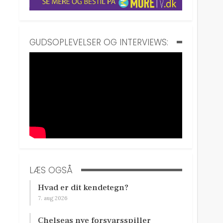
GUDSOPLEVELSER OG INTERVIEWS:
LÆS OGSÅ
Hvad er dit kendetegn?
7. aug 2026
Chelseas nye forsvarsspiller