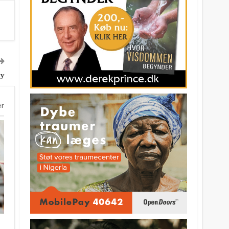
by
er