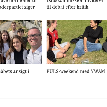
have hormoner til
Dåbskommission inviterer
derpartiet siger
til debat efter kritik
håbets ansigt i
PULS-weekend med YWAM