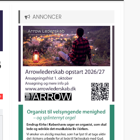
ANNONCER
s
D