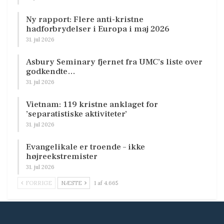
Ny rapport: Flere anti-kristne
hadforbrydelser i Europa i maj 2026
31. jul 2026
Asbury Seminary fjernet fra UMC’s liste over
godkendte…
31. jul 2026
Vietnam: 119 kristne anklaget for
’separatistiske aktiviteter’
31. jul 2026
Evangelikale er troende – ikke
højreekstremister
31. jul 2026
FORRIGE
NÆSTE
1 af 4.665