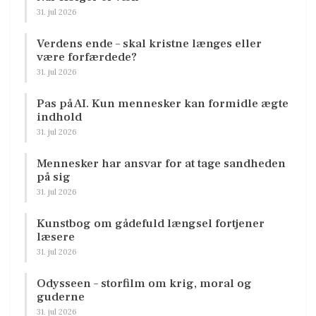
31. jul 2026
Verdens ende – skal kristne længes eller
være forfærdede?
31. jul 2026
Pas på AI. Kun mennesker kan formidle ægte
indhold
31. jul 2026
Mennesker har ansvar for at tage sandheden
på sig
31. jul 2026
Kunstbog om gådefuld længsel fortjener
læsere
31. jul 2026
Odysseen – storfilm om krig, moral og
guderne
31. jul 2026