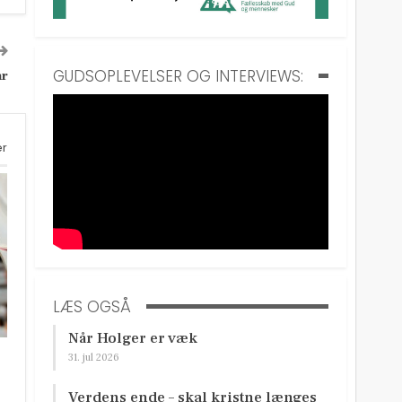
GUDSOPLEVELSER OG INTERVIEWS:
år
er
LÆS OGSÅ
Når Holger er væk
31. jul 2026
Verdens ende – skal kristne længes