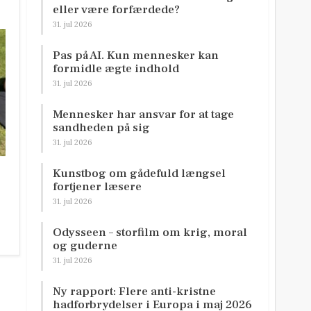
eller være forfærdede?
31. jul 2026
Pas på AI. Kun mennesker kan
formidle ægte indhold
31. jul 2026
Mennesker har ansvar for at tage
sandheden på sig
31. jul 2026
Kunstbog om gådefuld længsel
fortjener læsere
31. jul 2026
Odysseen – storfilm om krig, moral
og guderne
31. jul 2026
Ny rapport: Flere anti-kristne
hadforbrydelser i Europa i maj 2026