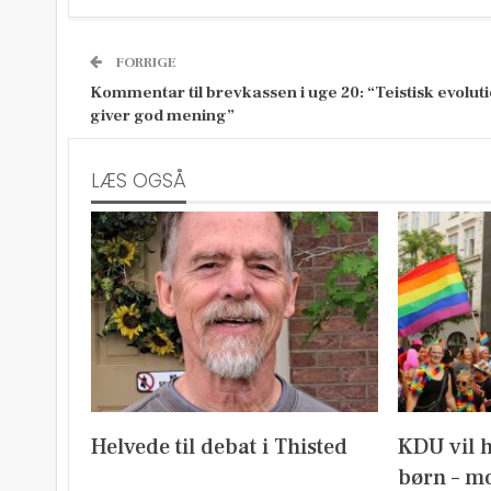
FORRIGE
Kommentar til brevkassen i uge 20: “Teistisk evolut
giver god mening”
LÆS OGSÅ
Helvede til debat i Thisted
KDU vil 
børn – mo