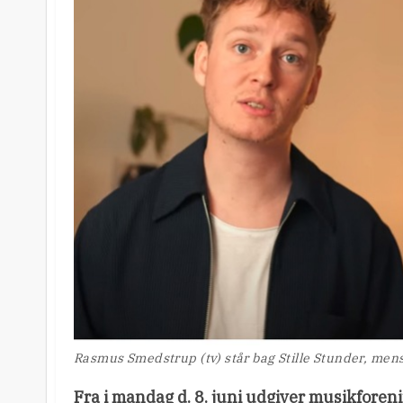
Rasmus Smedstrup (tv) står bag Stille Stunder, men
Fra i mandag d. 8. juni udgiver musikforen