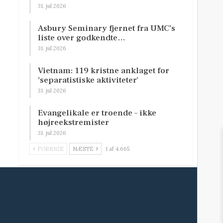
31. jul 2026
Asbury Seminary fjernet fra UMC’s
liste over godkendte…
31. jul 2026
Vietnam: 119 kristne anklaget for
’separatistiske aktiviteter’
31. jul 2026
Evangelikale er troende – ikke
højreekstremister
31. jul 2026
FORRIGE
NÆSTE
1 af 4.665