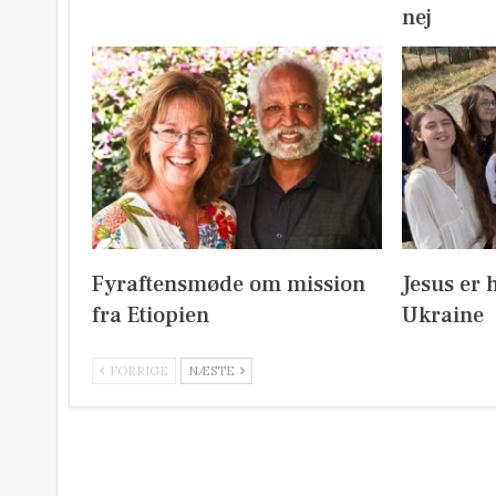
nej
Fyraftensmøde om mission
Jesus er 
fra Etiopien
Ukraine
FORRIGE
NÆSTE