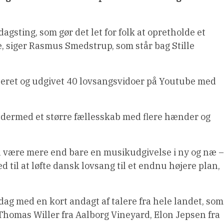
agsting, som gør det let for folk at opretholde et
e, siger Rasmus Smedstrup, som står bag Stille
ret og udgivet 40 lovsangsvidoer på Youtube med
og dermed et større fællesskab med flere hænder og
kan være mere end bare en musikudgivelse i ny og næ –
d til at løfte dansk lovsang til et endnu højere plan,
g med en kort andagt af talere fra hele landet, som
 Thomas Willer fra Aalborg Vineyard, Elon Jepsen fra