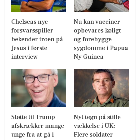
Chelseas nye
Nu kan vacciner
forsvarsspiller
opbevares køligt
bekender troen på
og forebygge
Jesus i første
sygdomme i Papua
interview
Ny Guinea
Støtte til Trump
Nyt tegn på stille
afskrækker mange
vækkelse i UK:
unge fra at gå i
Flere soldater