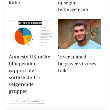
kirke
opsøger
feltpræsterne
Amnesty UK måtte
’Hver måned
tilbagekalde
begraver vi vores
rapport, der
folk’
sortlistede 117
velgørende
grupper
FORRIGE
NÆSTE