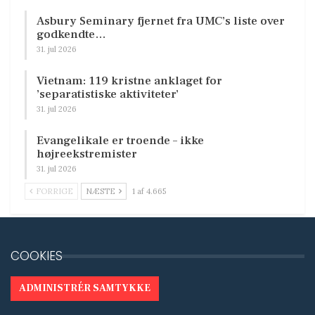
Asbury Seminary fjernet fra UMC’s liste over
godkendte…
31. jul 2026
Vietnam: 119 kristne anklaget for
’separatistiske aktiviteter’
31. jul 2026
Evangelikale er troende – ikke
højreekstremister
31. jul 2026
FORRIGE
NÆSTE
1 af 4.665
COOKIES
ADMINISTRÉR SAMTYKKE