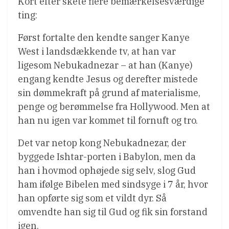
Kort efter skete flere bemærkelsesværdige
ting:
Først fortalte den kendte sanger Kanye
West i landsdækkende tv, at han var
ligesom Nebukadnezar – at han (Kanye)
engang kendte Jesus og derefter mistede
sin dømmekraft på grund af materialisme,
penge og berømmelse fra Hollywood. Men at
han nu igen var kommet til fornuft og tro.
Det var netop kong Nebukadnezar, der
byggede Ishtar-porten i Babylon, men da
han i hovmod ophøjede sig selv, slog Gud
ham ifølge Bibelen med sindsyge i 7 år, hvor
han opførte sig som et vildt dyr. Så
omvendte han sig til Gud og fik sin forstand
igen.