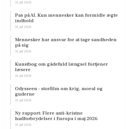
31. jul 2026
Pas på AI. Kun mennesker kan formidle ægte
indhold
31. jul 2026
Mennesker har ansvar for at tage sandheden
på sig
31. jul 2026
Kunstbog om gådefuld længsel fortjener
læsere
31. jul 2026
Odysseen – storfilm om krig, moral og
guderne
31. jul 2026
Ny rapport: Flere anti-kristne
hadforbrydelser i Europa i maj 2026
31. jul 2026