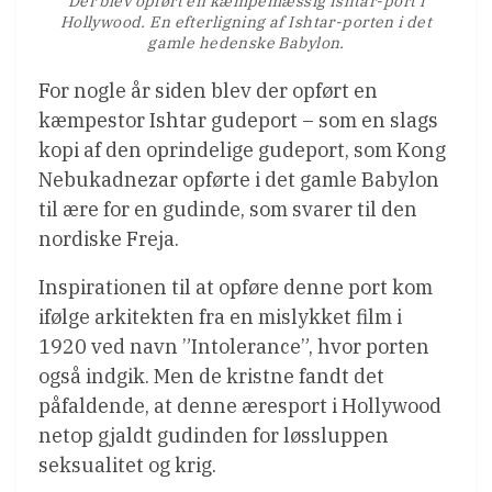
Der blev opført en kæmpemæssig Ishtar-port i
Hollywood. En efterligning af Ishtar-porten i det
gamle hedenske Babylon.
For nogle år siden blev der opført en
kæmpestor Ishtar gudeport – som en slags
kopi af den oprindelige gudeport, som Kong
Nebukadnezar opførte i det gamle Babylon
til ære for en gudinde, som svarer til den
nordiske Freja.
Inspirationen til at opføre denne port kom
ifølge arkitekten fra en mislykket film i
1920 ved navn ”Intolerance”, hvor porten
også indgik. Men de kristne fandt det
påfaldende, at denne æresport i Hollywood
netop gjaldt gudinden for løssluppen
seksualitet og krig.