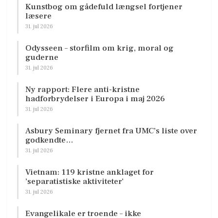
Kunstbog om gådefuld længsel fortjener
læsere
31. jul 2026
Odysseen – storfilm om krig, moral og
guderne
31. jul 2026
Ny rapport: Flere anti-kristne
hadforbrydelser i Europa i maj 2026
31. jul 2026
Asbury Seminary fjernet fra UMC’s liste over
godkendte…
31. jul 2026
Vietnam: 119 kristne anklaget for
’separatistiske aktiviteter’
31. jul 2026
Evangelikale er troende – ikke