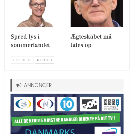
Spred lys i
Ægteskabet må
sommerlandet
tales op
FORRIGE
NÆSTE
ANNONCER