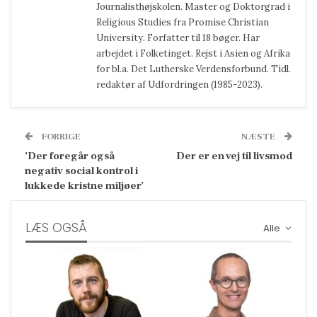
Journalisthøjskolen. Master og Doktorgrad i
Religious Studies fra Promise Christian
University. Forfatter til 18 bøger. Har
arbejdet i Folketinget. Rejst i Asien og Afrika
for bl.a. Det Lutherske Verdensforbund. Tidl.
redaktør af Udfordringen (1985-2023).
FORRIGE
NÆSTE
’Der foregår også
Der er en vej til livsmod
negativ social kontrol i
lukkede kristne miljøer’
LÆS OGSÅ
Alle