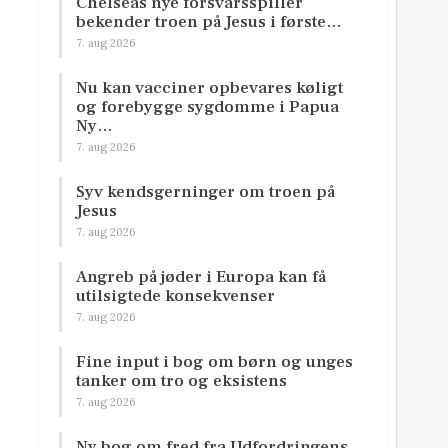
Chelseas nye forsvarsspiller
bekender troen på Jesus i første…
7. aug 2026
Nu kan vacciner opbevares køligt
og forebygge sygdomme i Papua
Ny…
7. aug 2026
Syv kendsgerninger om troen på
Jesus
7. aug 2026
Angreb på jøder i Europa kan få
utilsigtede konsekvenser
7. aug 2026
Fine input i bog om børn og unges
tanker om tro og eksistens
7. aug 2026
Ny bog om fred fra Udfordringens