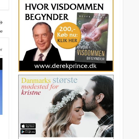
le
er