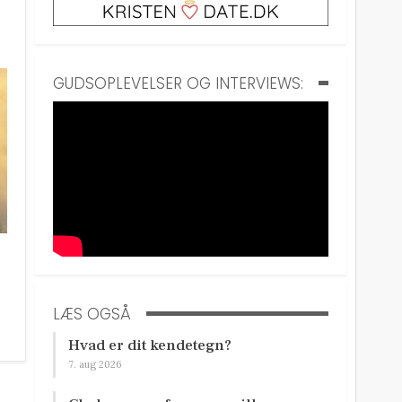
GUDSOPLEVELSER OG INTERVIEWS:
LÆS OGSÅ
Hvad er dit kendetegn?
7. aug 2026