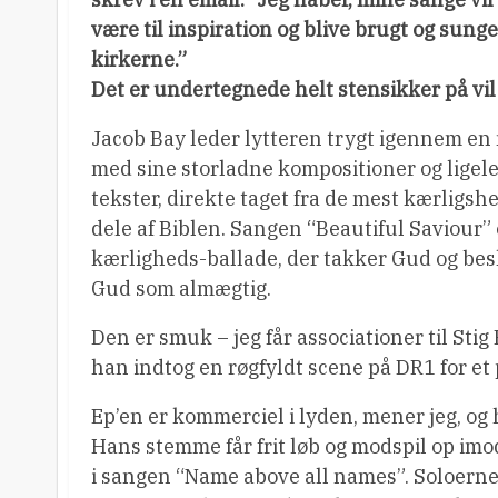
være til inspiration og blive brugt og sunget
kirkerne.”
Det er undertegnede helt stensikker på vil
Jacob Bay leder lytteren trygt igennem en 
med sine storladne kompositioner og ligel
tekster, direkte taget fra de mest kærligsh
dele af Biblen. Sangen “Beautiful Saviour” 
kærligheds-ballade, der takker Gud og bes
Gud som almægtig.
Den er smuk – jeg får associationer til Stig
han indtog en røgfyldt scene på DR1 for et
Ep’en er kommerciel i lyden, mener jeg, og
Hans stemme får frit løb og modspil op imo
i sangen “Name above all names”. Soloerne,