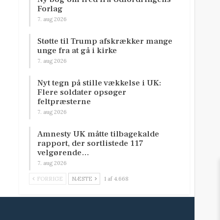
Forlag
7. aug 2026
Støtte til Trump afskrækker mange
unge fra at gå i kirke
7. aug 2026
Nyt tegn på stille vækkelse i UK:
Flere soldater opsøger
feltpræsterne
7. aug 2026
Amnesty UK måtte tilbagekalde
rapport, der sortlistede 117
velgørende…
7. aug 2026
FORRIGE
NÆSTE
1 af 4.668