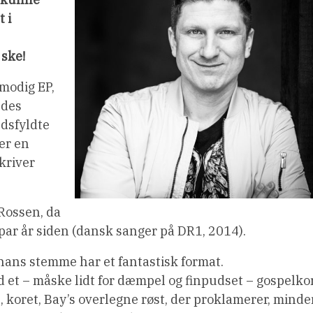
 i
 ske!
modig EP,
edes
edsfyldte
er en
kriver
 Rossen, da
 par år siden (dansk sanger på DR1, 2014).
 hans stemme har et fantastisk format.
d et – måske lidt for dæmpel og finpudset – gospelko
 koret, Bay’s overlegne røst, der proklamerer, minde