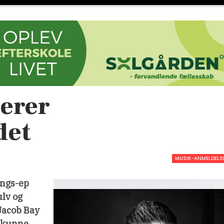
derer
det
MUSIK-ANMELDELS
angs-ep
ulv og
Jacob Bay
l kunne