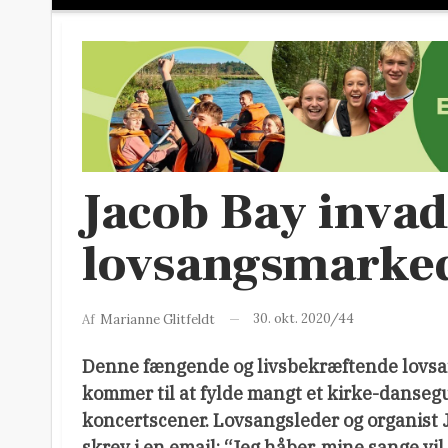
Jacob Bay inva
lovsangsmarke
30. okt. 2020/44
Af
Marianne Glitfeldt
Denne fængende og livsbekræftende lovs
kommer til at fylde mangt et kirke-danseg
koncertscener. Lovsangsleder og organist 
skrev i en email: “Jeg håber, mine sange vi