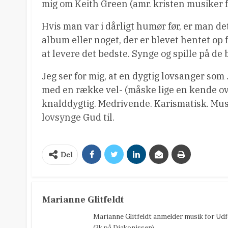
mig om Keith Green (amr. kristen musiker f
Hvis man var i dårligt humør før, er man de
album eller noget, der er blevet hentet op
at levere det bedste. Synge og spille på de 
Jeg ser for mig, at en dygtig lovsanger s
med en række vel- (måske lige en kende o
knalddygtig. Medrivende. Karismatisk. Musik
lovsynge Gud til.
Del
Marianne Glitfeldt
Marianne Glitfeldt anmelder musik for Ud
(3k på Diakonissen).