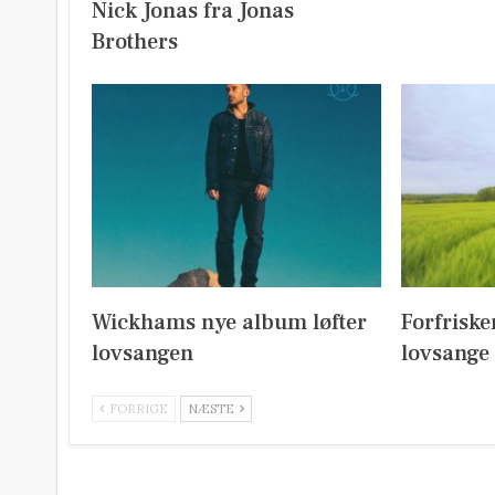
Nick Jonas fra Jonas
Brothers
Wickhams nye album løfter
Forfrisk
lovsangen
lovsange
FORRIGE
NÆSTE