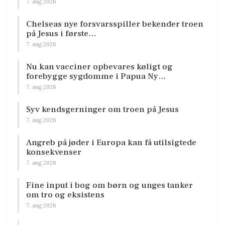
7. aug 2026
Chelseas nye forsvarsspiller bekender troen
på Jesus i første…
7. aug 2026
Nu kan vacciner opbevares køligt og
forebygge sygdomme i Papua Ny…
7. aug 2026
Syv kendsgerninger om troen på Jesus
7. aug 2026
Angreb på jøder i Europa kan få utilsigtede
konsekvenser
7. aug 2026
Fine input i bog om børn og unges tanker
om tro og eksistens
7. aug 2026