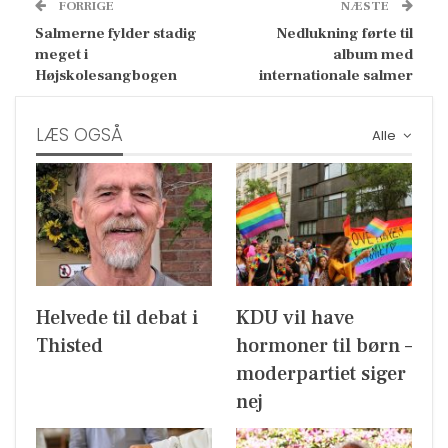
FORRIGE
NÆSTE
Salmerne fylder stadig
Nedlukning førte til
meget i
album med
Højskolesangbogen
internationale salmer
LÆS OGSÅ
Alle
Helvede til debat i
KDU vil have
Thisted
hormoner til børn –
moderpartiet siger
nej