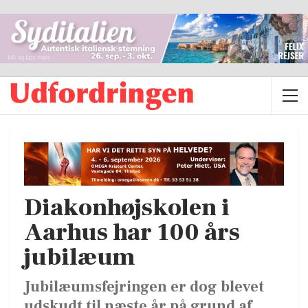
Diakonhøjskolen i
Aarhus har 100 års
jubilæum
Jubilæumsfejringen er dog blevet
udskudt til næste år på grund af