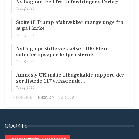
Ny bog om fred fra Udfordringens Forlag
7. aug 2026
Støtte til Trump afskrækker mange unge fra
at gå i kirke
7. aug 2026
Nyt tegn på stille vækkelse i UK: Flere
soldater opsøger feltpræsterne
7. aug 2026
Amnesty UK måtte tilbagekalde rapport, der
sortlistede 117 velgørende…
7. aug 2026
FORRIGE
NÆSTE
1 af 4.668
COOKIES