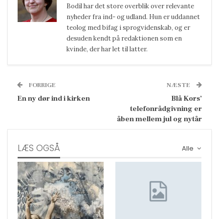
Bodil har det store overblik over relevante
nyheder fra ind- og udland. Hun er uddannet
teolog med bifag i sprogvidenskab, og er
desuden kendt på redaktionen som en
kvinde, der har let til latter.
FORRIGE
NÆSTE
En ny dør ind i kirken
Blå Kors’
telefonrådgivning er
åben mellem jul og nytår
LÆS OGSÅ
Alle