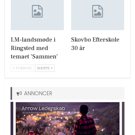
LM-landsmøde i
Skovbo Efterskole
Ringsted med
30 år
temaet ’Sammen’
FORRIGE
NÆSTE
ANNONCER