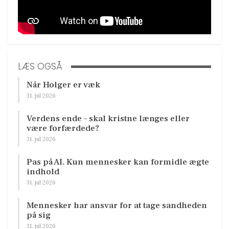
LÆS OGSÅ
Når Holger er væk
31. jul 2026
Verdens ende – skal kristne længes eller
være forfærdede?
31. jul 2026
Pas på AI. Kun mennesker kan formidle ægte
indhold
31. jul 2026
Mennesker har ansvar for at tage sandheden
på sig
31. jul 2026