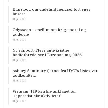
Kunstbog om gådefuld længsel fortjener
læsere
31. jul 2026
Odysseen – storfilm om krig, moral og
guderne
31. jul 2026
Ny rapport: Flere anti-kristne
hadforbrydelser i Europa i maj 2026
31. jul 2026
Asbury Seminary fjernet fra UMC’s liste over
godkendte…
31. jul 2026
Vietnam: 119 kristne anklaget for
’separatistiske aktiviteter’
31. jul 2026