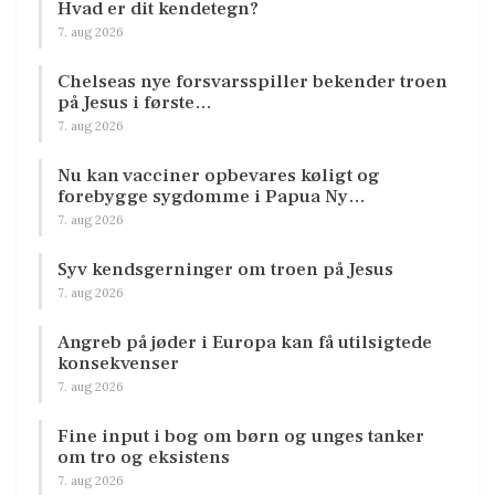
Hvad er dit kendetegn?
7. aug 2026
Chelseas nye forsvarsspiller bekender troen
på Jesus i første…
7. aug 2026
Nu kan vacciner opbevares køligt og
forebygge sygdomme i Papua Ny…
7. aug 2026
Syv kendsgerninger om troen på Jesus
7. aug 2026
Angreb på jøder i Europa kan få utilsigtede
konsekvenser
7. aug 2026
Fine input i bog om børn og unges tanker
om tro og eksistens
7. aug 2026