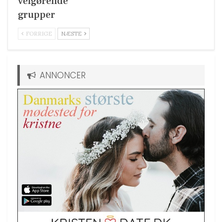
velgørende
grupper
FORRIGE
NÆSTE
ANNONCER