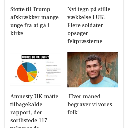
Støtte til Trump
Nyt tegn på stille
afskrækker mange
vækkelse i UK:
unge fra at gå i
Flere soldater
kirke
opsøger
feltpræsterne
Amnesty UK måtte
’Hver måned
tilbagekalde
begraver vi vores
rapport, der
folk’
sortlistede 117