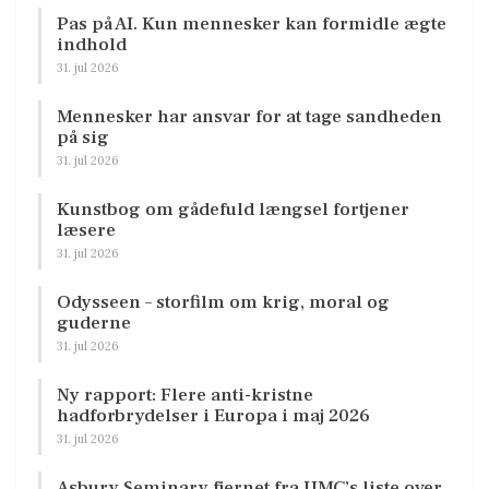
Pas på AI. Kun mennesker kan formidle ægte
indhold
31. jul 2026
Mennesker har ansvar for at tage sandheden
på sig
31. jul 2026
Kunstbog om gådefuld længsel fortjener
læsere
31. jul 2026
Odysseen – storfilm om krig, moral og
guderne
31. jul 2026
Ny rapport: Flere anti-kristne
hadforbrydelser i Europa i maj 2026
31. jul 2026
Asbury Seminary fjernet fra UMC’s liste over