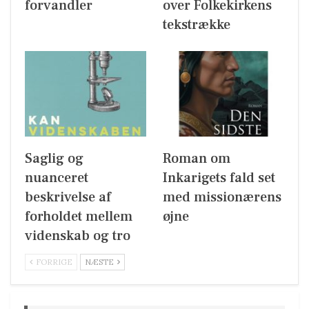
forvandler
over Folkekirkens
tekstrække
Saglig og
Roman om
nuanceret
Inkarigets fald set
beskrivelse af
med missionærens
forholdet mellem
øjne
videnskab og tro
FORRIGE
NÆSTE