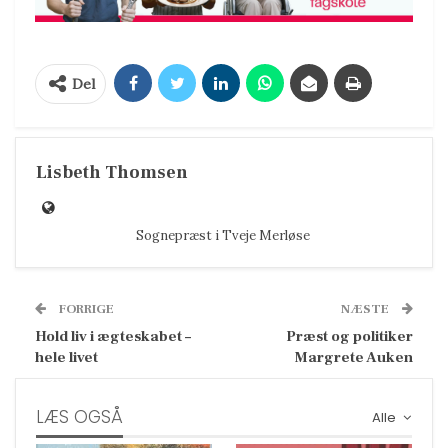
Del
Lisbeth Thomsen
Sognepræst i Tveje Merløse
FORRIGE
NÆSTE
Hold liv i ægteskabet –
Præst og politiker
hele livet
Margrete Auken
LÆS OGSÅ
Alle