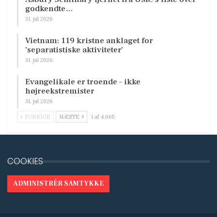
godkendte…
31. jul 2026
Vietnam: 119 kristne anklaget for
’separatistiske aktiviteter’
31. jul 2026
Evangelikale er troende – ikke
højreekstremister
31. jul 2026
FORRIGE
NÆSTE
1 af 4.665
COOKIES
ADMINISTRÉR SAMTYKKE