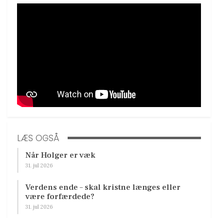
LÆS OGSÅ
Når Holger er væk
31. jul 2026
Verdens ende – skal kristne længes eller
være forfærdede?
31. jul 2026