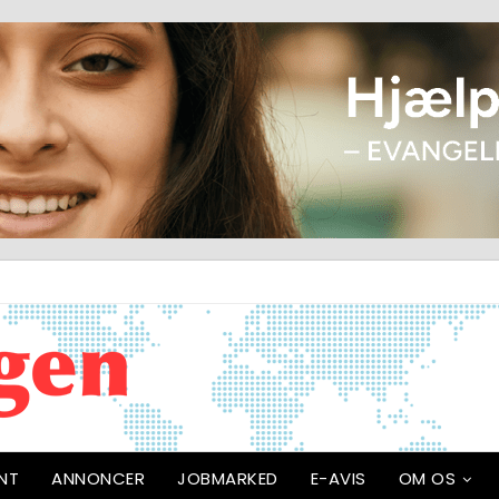
NT
ANNONCER
JOBMARKED
E-AVIS
OM OS