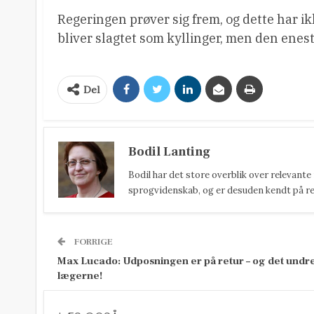
Regeringen prøver sig frem, og dette har 
bliver slagtet som kyllinger, men den enes
Del
Bodil Lanting
Bodil har det store overblik over relevante
sprogvidenskab, og er desuden kendt på reda
FORRIGE
Max Lucado: Udposningen er på retur – og det undr
lægerne!