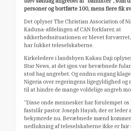
blev søndag angrebet af ”banditter”, som d
personer og bortførte 100, mens flere fik s
Det oplyser The Christian Association of Ni
Kaduna-afdelingen af CAN forklarer, at
sikkerhedssituationen er blevet forværret,
har lukket teleselskaberne.
Kirkeledere i landsbyen Kakau Daji oplyse
Star News, at det igen var bevæbnede fulan
stod bag angrebet. Og endnu engang klager
Nigeria over regeringens ligegyldighed o
til at hindre de mange voldelige angreb mo
”Disse onde mennesker har forulempet os 
fastslår pastor Joseph Hayab, der er leder 
bekymrede nu. Bevæbnede mænd kommer st
nedlukning af teleselskaberne ikke er fair