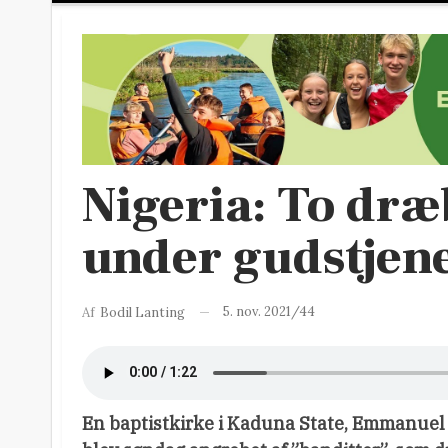
Nigeria: To dræ
under gudstjen
5. nov. 2021/44
Af
Bodil Lanting
En baptistkirke i Kaduna State, Emmanuel