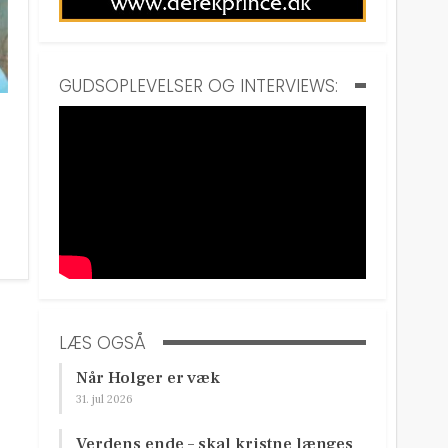
GUDSOPLEVELSER OG INTERVIEWS:
LÆS OGSÅ
Når Holger er væk
31. jul 2026
Verdens ende – skal kristne længes