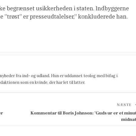
ikke begrænset usikkerheden i staten. Indbyggerne
te ”trøst” er presseudtalelser,” konkluderede han.
 nyheder fra ind- og udland. Hun er uddannet teolog med bifag i
ktionen som en kvinde, der har let til latter.
NÆSTE
er
Kommentar til Boris Johnson: ’Guds ur er et minut
midnat