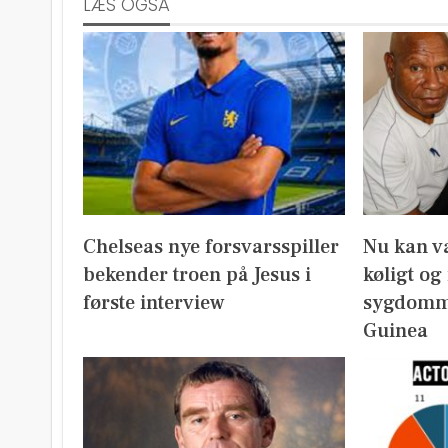
LÆS OGSÅ
Chelseas nye forsvarsspiller
Nu kan v
bekender troen på Jesus i
køligt og
første interview
sygdomm
Guinea