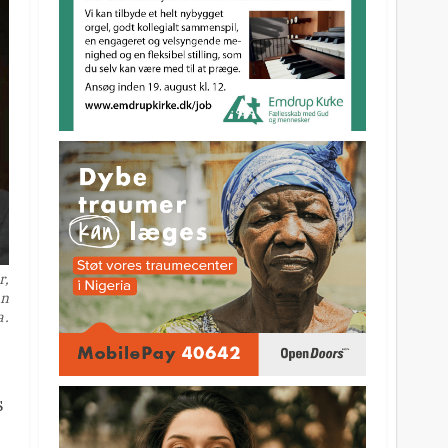
r,
an
a.
s