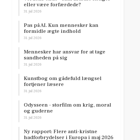
eller være forfærdede?
31. jul 2026
Pas på AI. Kun mennesker kan
formidle ægte indhold
31. jul 2026
Mennesker har ansvar for at tage
sandheden på sig
31. jul 2026
Kunstbog om gådefuld længsel
fortjener læsere
31. jul 2026
Odysseen – storfilm om krig, moral
og guderne
31. jul 2026
Ny rapport: Flere anti-kristne
hadforbrydelser i Europa i maj 2026