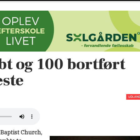
bt og 100 bortført
este
UDLAN
 Baptist Church,