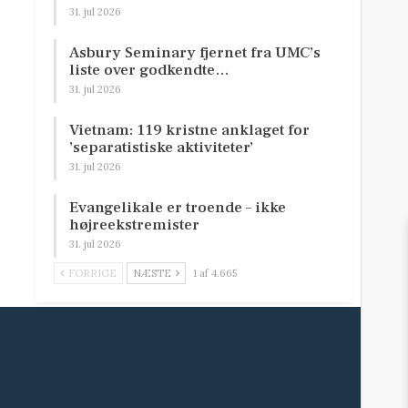
31. jul 2026
Asbury Seminary fjernet fra UMC’s
liste over godkendte…
31. jul 2026
Vietnam: 119 kristne anklaget for
’separatistiske aktiviteter’
31. jul 2026
Evangelikale er troende – ikke
højreekstremister
31. jul 2026
FORRIGE
NÆSTE
1 af 4.665