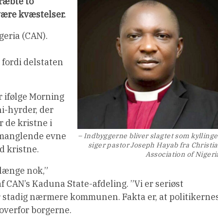
ræbte to
være kvæstelser.
geria (CAN).
 fordi delstaten
r ifølge Morning
i-hyrder, der
 de kristne i
g manglende evne
– Indbyggerne bliver slagtet som kyllinge
siger pastor Joseph Hayab fra Christi
d kristne.
Association of Nigeri
længe nok,”
af CAN’s Kaduna State-afdeling. ”Vi er seriøst
adig nærmere kommunen. Fakta er, at politikerne
 overfor borgerne.