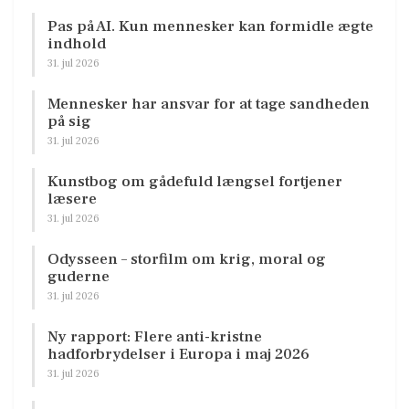
Pas på AI. Kun mennesker kan formidle ægte
indhold
31. jul 2026
Mennesker har ansvar for at tage sandheden
på sig
31. jul 2026
Kunstbog om gådefuld længsel fortjener
læsere
31. jul 2026
Odysseen – storfilm om krig, moral og
guderne
31. jul 2026
Ny rapport: Flere anti-kristne
hadforbrydelser i Europa i maj 2026
31. jul 2026