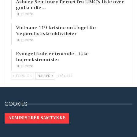
Asbury Seminary fjernet fra UMC’s liste over
godkendte…
31. jul 2026
Vietnam: 119 kristne anklaget for
’separatistiske aktiviteter’
31. jul 2026
Evangelikale er troende – ikke
højreekstremister
31. jul 2026
FORRIGE
NÆSTE
1 af 4.665
COOKIES
ADMINISTRÉR SAMTYKKE