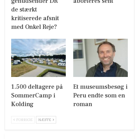
genudsender DR
aborteres sent
de stærkt
kritiserede afsnit
med Onkel Reje?
1.500 deltagere på
Et museumsbesøg i
SommerCamp i
Peru endte som en
Kolding
roman
FORRIGE
NÆSTE