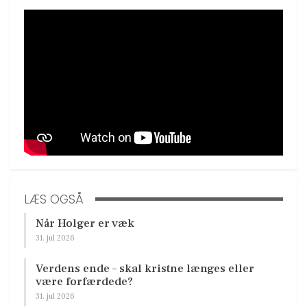
LÆS OGSÅ
Når Holger er væk
31. jul 2026
Verdens ende – skal kristne længes eller
være forfærdede?
31. jul 2026