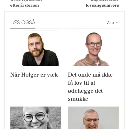
efterårsferien
lovsangsunivers
LÆS OGSÅ
Alle
Når Holger er væk
Det onde må ikke
få lov til at
ødelægge det
smukke