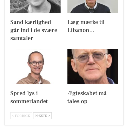
Sand kærlighed
Læg mærke til
går ind i de svære
Libanon…
samtaler
Spred lys i
Ægteskabet må
sommerlandet
tales op
FORRIGE
NÆSTE