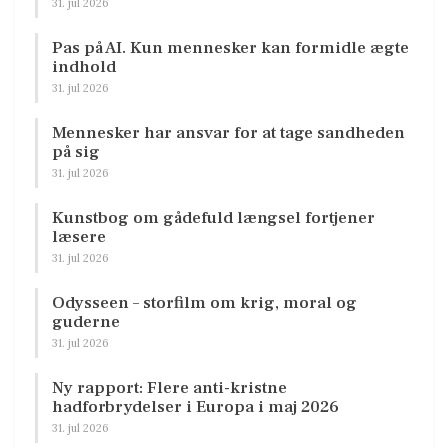
31. jul 2026
Pas på AI. Kun mennesker kan formidle ægte
indhold
31. jul 2026
Mennesker har ansvar for at tage sandheden
på sig
31. jul 2026
Kunstbog om gådefuld længsel fortjener
læsere
31. jul 2026
Odysseen – storfilm om krig, moral og
guderne
31. jul 2026
Ny rapport: Flere anti-kristne
hadforbrydelser i Europa i maj 2026
31. jul 2026