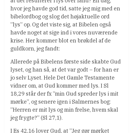
at det resulterer i lys over land? En dag,
hvor jeg havde god tid, satte jeg mig med en
bibelordbog og slog det højaktuelle ord
”lys” op. Og det viste sig, at Bibelen også
havde noget at sige ind i vores nuværende
krise. Her kommer blot en brøkdel af de
guldkorn, jeg fandt:
Allerede på Bibelens første side skabte Gud
lyset, og han så, at det var godt – for han er
jo selv Lyset. Hele Det Gamle Testamente
vidner om, at Gud kommer med lys. I Sl
18,29 står der fx ”min Gud spreder lys i mit
mørke”, og senere igen i Salmernes bog:
”Herren er mit lys og min frelse, hvem skal
jeg frygte?” (Sl 27,1).
I Es 42,16 lover Gud, at ”Jeg gør mørket