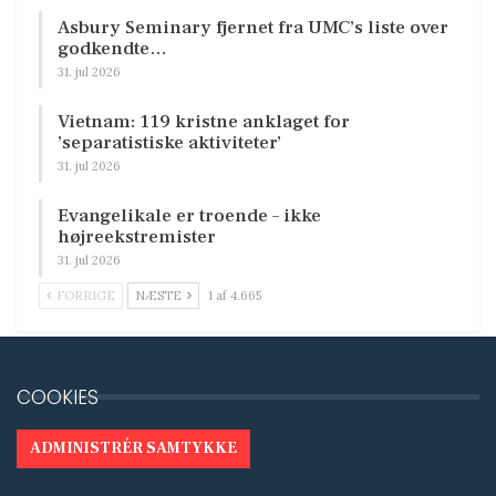
Asbury Seminary fjernet fra UMC’s liste over
godkendte…
31. jul 2026
Vietnam: 119 kristne anklaget for
’separatistiske aktiviteter’
31. jul 2026
Evangelikale er troende – ikke
højreekstremister
31. jul 2026
FORRIGE
NÆSTE
1 af 4.665
COOKIES
ADMINISTRÉR SAMTYKKE