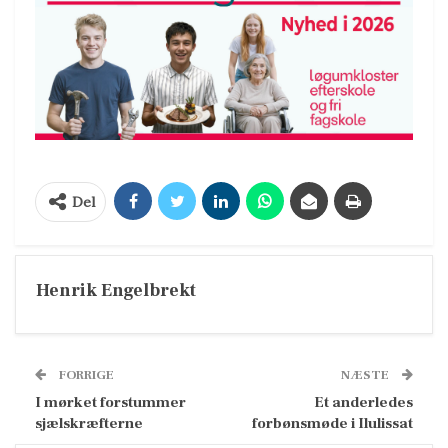
Del
Henrik Engelbrekt
FORRIGE
NÆSTE
I mørket forstummer
Et anderledes
sjælskræfterne
forbønsmøde i Ilulissat