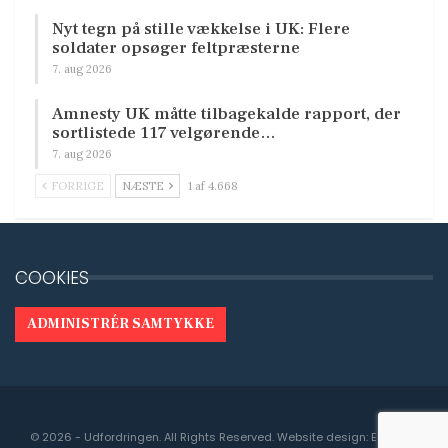
Nyt tegn på stille vækkelse i UK: Flere
soldater opsøger feltpræsterne
7. aug 2026
Amnesty UK måtte tilbagekalde rapport, der
sortlistede 117 velgørende…
7. aug 2026
FORRIGE
NÆSTE
1 af 4.668
COOKIES
ADMINISTRÉR SAMTYKKE
© 2026 - Udfordringen. All Rights Reserved.
Website design:
Engedal