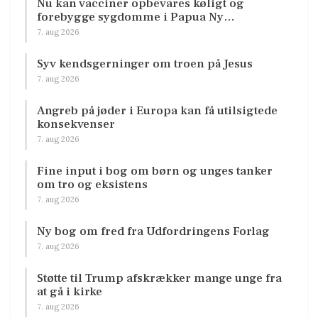
Nu kan vacciner opbevares køligt og
forebygge sygdomme i Papua Ny…
7. aug 2026
Syv kendsgerninger om troen på Jesus
7. aug 2026
Angreb på jøder i Europa kan få utilsigtede
konsekvenser
7. aug 2026
Fine input i bog om børn og unges tanker
om tro og eksistens
7. aug 2026
Ny bog om fred fra Udfordringens Forlag
7. aug 2026
Støtte til Trump afskrækker mange unge fra
at gå i kirke
7. aug 2026