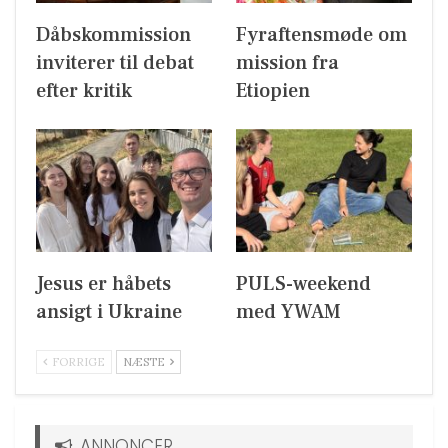
Dåbskommission
Fyraftensmøde om
inviterer til debat
mission fra
efter kritik
Etiopien
Jesus er håbets
PULS-weekend
ansigt i Ukraine
med YWAM
FORRIGE
NÆSTE
ANNONCER