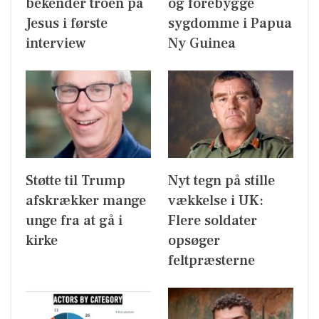
bekender troen på
og forebygge
Jesus i første
sygdomme i Papua
interview
Ny Guinea
Støtte til Trump
Nyt tegn på stille
afskrækker mange
vækkelse i UK:
unge fra at gå i
Flere soldater
kirke
opsøger
feltpræsterne