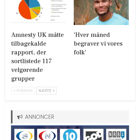
Amnesty UK måtte
’Hver måned
tilbagekalde
begraver vi vores
rapport, der
folk’
sortlistede 117
velgørende
grupper
FORRIGE
NÆSTE
ANNONCER