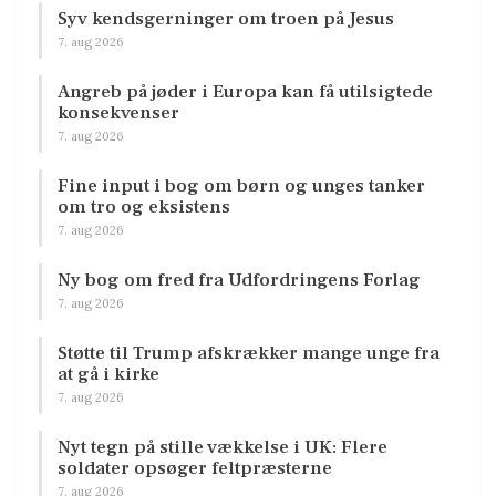
Syv kendsgerninger om troen på Jesus
7. aug 2026
Angreb på jøder i Europa kan få utilsigtede
konsekvenser
7. aug 2026
Fine input i bog om børn og unges tanker
om tro og eksistens
7. aug 2026
Ny bog om fred fra Udfordringens Forlag
7. aug 2026
Støtte til Trump afskrækker mange unge fra
at gå i kirke
7. aug 2026
Nyt tegn på stille vækkelse i UK: Flere
soldater opsøger feltpræsterne
7. aug 2026