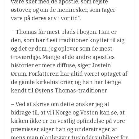
være sket med de apostle, som rejste
østover, og om de mennesker, som tager
vare på deres arv i vor tid”.
– Thomas får mest plads i bogen. Han er
den, som har flest traditioner knyttet til sig,
og det er dem, jeg oplever som de mest
troværdige. Mange af de andre apostles
historier er mere diffuse, siger Jostein
Ørum. Forfatteren har altid været optaget af
de gamle kirkehistorier, og han har længe
kendt til Østens Thomas-traditioner.
– Ved at skrive om dette ønsker jeg at
bidrage til, at vi i Norge og Vesten kan se, at
kirken ikke er en vestlig opfindelse på vore
præmisser, siger han og understreger, at
mens man planlægger tusindårsjubilæet for