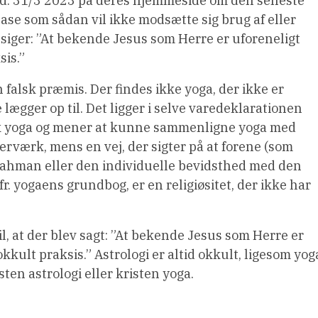
. 31/3 2023 på deres hjemmeside om den seneste
ase som sådan vil ikke modsætte sig brug af eller
siger: ”At bekende Jesus som Herre er uforeneligt
sis.”
falsk præmis. Der findes ikke yoga, der ikke er
lægger op til. Det ligger i selve varedeklarationen
sk yoga og mener at kunne sammenligne yoga med
erværk, mens en vej, der sigter på at forene (som
rahman eller den individuelle bevidsthed med den
r. yogaens grundbog, er en religiøsitet, der ikke har
, at der blev sagt: ”At bekende Jesus som Herre er
kkult praksis.” Astrologi er altid okkult, ligesom yog
sten astrologi eller kristen yoga.