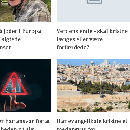
 jøder i Europa
Verdens ende – skal kristne
ilsigtede
længes eller være
nser
forfærdede?
r har ansvar for at
Har evangelikale kristne et
dheden på sig
medansvar for