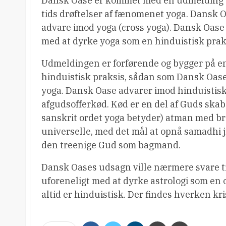
Dansk Oase er kommet med en udmelding d
tids drøftelser af fænomenet yoga. Dansk O
advare imod yoga (cross yoga). Dansk Oase 
med at dyrke yoga som en hinduistisk prak
Udmeldingen er forførende og bygger på en 
hinduistisk praksis, sådan som Dansk Oase 
yoga. Dansk Oase advarer imod hinduisti
afgudsofferkød. Kød er en del af Guds skab
sanskrit ordet yoga betyder) atman med b
universelle, med det mål at opnå samadhi jf
den treenige Gud som bagmand.
Dansk Oases udsagn ville nærmere svare til
uforeneligt med at dyrke astrologi som en o
altid er hinduistisk. Der findes hverken kri