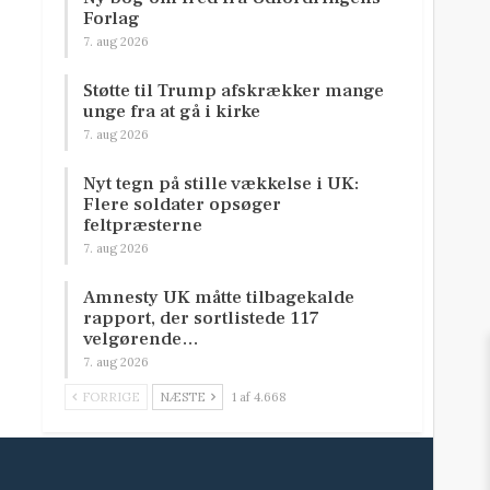
Forlag
7. aug 2026
Støtte til Trump afskrækker mange
unge fra at gå i kirke
7. aug 2026
Nyt tegn på stille vækkelse i UK:
Flere soldater opsøger
feltpræsterne
7. aug 2026
Amnesty UK måtte tilbagekalde
rapport, der sortlistede 117
velgørende…
7. aug 2026
FORRIGE
NÆSTE
1 af 4.668