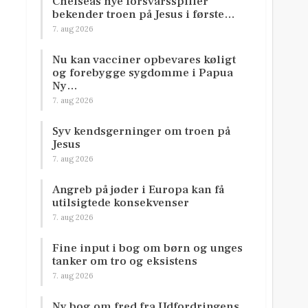
Chelseas nye forsvarsspiller
bekender troen på Jesus i første…
7. aug 2026
Nu kan vacciner opbevares køligt
og forebygge sygdomme i Papua
Ny…
7. aug 2026
Syv kendsgerninger om troen på
Jesus
7. aug 2026
Angreb på jøder i Europa kan få
utilsigtede konsekvenser
7. aug 2026
Fine input i bog om børn og unges
tanker om tro og eksistens
7. aug 2026
Ny bog om fred fra Udfordringens