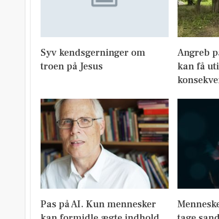
Syv kendsgerninger om
Angreb på
troen på Jesus
kan få ut
konsekve
Pas på AI. Kun mennesker
Menneske
kan formidle ægte indhold
tage san