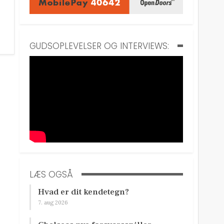
GUDSOPLEVELSER OG INTERVIEWS:
LÆS OGSÅ
Hvad er dit kendetegn?
7. aug 2026