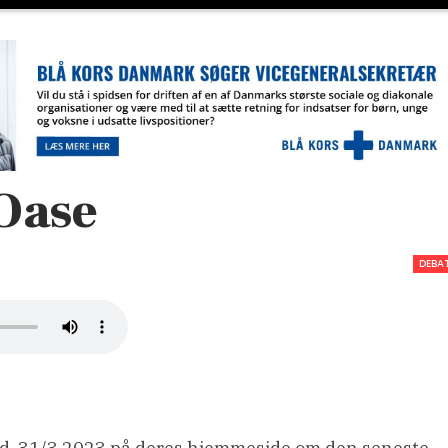
Oase
DEBA