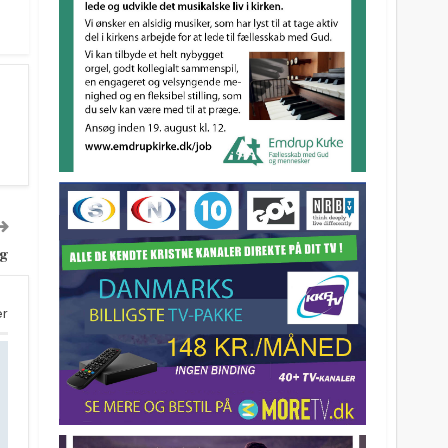
æg
er