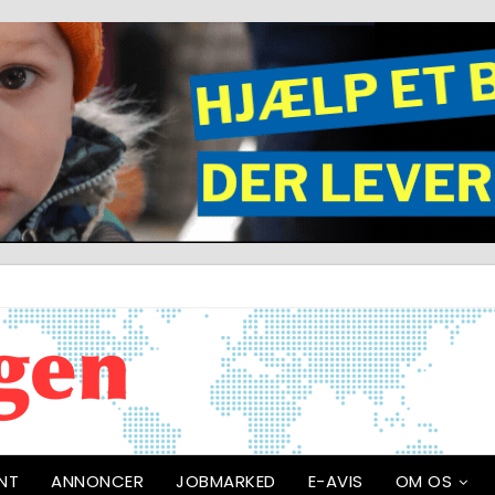
NT
ANNONCER
JOBMARKED
E-AVIS
OM OS