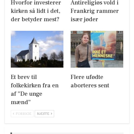
Hvorfor investerer
Antireligiøs vold i
kirken så lidt i det,
Frankrig rammer
der betyder mest?
især jøder
Et brev til
Flere ufødte
folkekirken fra en
aborteres sent
af ”De unge
mænd”
FORRIGE
NÆSTE