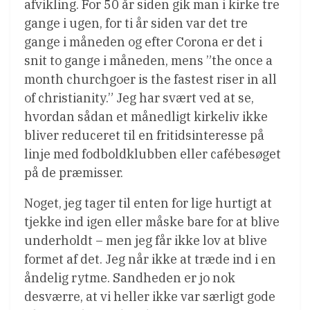
afvikling. For 50 år siden gik man i kirke tre
gange i ugen, for ti år siden var det tre
gange i måneden og efter Corona er det i
snit to gange i måneden, mens ”the once a
month churchgoer is the fastest riser in all
of christianity.” Jeg har svært ved at se,
hvordan sådan et månedligt kirkeliv ikke
bliver reduceret til en fritidsinteresse på
linje med fodboldklubben eller cafébesøget
på de præmisser.
Noget, jeg tager til enten for lige hurtigt at
tjekke ind igen eller måske bare for at blive
underholdt – men jeg får ikke lov at blive
formet af det. Jeg når ikke at træde ind i en
åndelig rytme. Sandheden er jo nok
desværre, at vi heller ikke var særligt gode