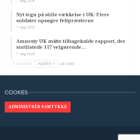
7. aug 2026
Nyt tegn på stille vækkelse i UK: Flere
soldater opsøger feltpræsterne
7. aug 2026
Amnesty UK måtte tilbagekalde rapport, der
sortlistede 117 velgørende…
7. aug 2026
FORRIGE
NÆSTE
1 af 4.668
COOKIES
ADMINISTRÉR SAMTYKKE