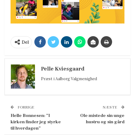
Del
Pelle Kviesgaard
Præst i Aalborg Valgmenighed
FORRIGE
NÆSTE
Helle Bonnesen: ”I
Ole mistede sin unge
kirken finder jeg styrke
hustru og sin gård
til hverdagen”