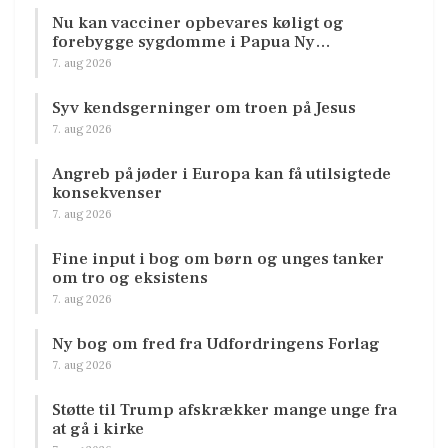
Nu kan vacciner opbevares køligt og
forebygge sygdomme i Papua Ny…
7. aug 2026
Syv kendsgerninger om troen på Jesus
7. aug 2026
Angreb på jøder i Europa kan få utilsigtede
konsekvenser
7. aug 2026
Fine input i bog om børn og unges tanker
om tro og eksistens
7. aug 2026
Ny bog om fred fra Udfordringens Forlag
7. aug 2026
Støtte til Trump afskrækker mange unge fra
at gå i kirke