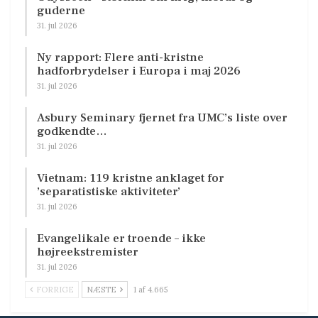
guderne
31. jul 2026
Ny rapport: Flere anti-kristne
hadforbrydelser i Europa i maj 2026
31. jul 2026
Asbury Seminary fjernet fra UMC’s liste over
godkendte…
31. jul 2026
Vietnam: 119 kristne anklaget for
’separatistiske aktiviteter’
31. jul 2026
Evangelikale er troende – ikke
højreekstremister
31. jul 2026
FORRIGE
NÆSTE
1 af 4.665