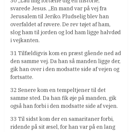
30 „Lad mig fortælle dig en historie,”
svarede Jesus. „En mand var på vej fra
Jerusalem til Jeriko. Pludselig blev han
overfaldet af røvere. De rev tøjet af ham,
slog ham til jorden og lod ham ligge halvdød
i vejkanten.
31 Tilfældigvis kom en præst gående ned ad
den samme vej. Da han så manden ligge der,
gik han over i den modsatte side af vejen og
fortsatte.
32 Senere kom en tempeltjener til det
samme sted. Da han fik øje på manden, gik
også han forbi i den modsatte side af vejen.
33 Til sidst kom der en samaritaner forbi,
ridende på sit æsel, for han var på en lang