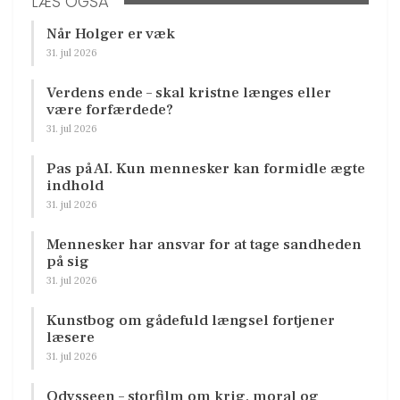
LÆS OGSÅ
Når Holger er væk
31. jul 2026
Verdens ende – skal kristne længes eller
være forfærdede?
31. jul 2026
Pas på AI. Kun mennesker kan formidle ægte
indhold
31. jul 2026
Mennesker har ansvar for at tage sandheden
på sig
31. jul 2026
Kunstbog om gådefuld længsel fortjener
læsere
31. jul 2026
Odysseen – storfilm om krig, moral og