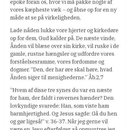
epoke foran os, hvor vi må pakke nogle af
vores kæpheste væk – og åbne op for en ny
måde at se på virkeligheden.
Lade nåden lukke vore hjerter og kirkedøre
op for dem, Gud kalder på. De næste vinde,
Ånden vil blæse over sin kirke, vil ruske i de
gamle, rustne hængsler og udfordre vores
forståelsesramme, vores fordomme og
dogmer. ”Den, der har øre skal høre, hvad
Ånden siger til menighederne.” Åb.2,7
”Hvem af disse tre synes du var en næste
for ham, der faldt i røvernes hænder? Den
lovkyndige svarede: Han, som viste ham
barmhjertighed. Og Jesus sagde: Gå du hen
og gør ligeså!” v. 36-37. Når jeg gerne vil
være en Jesu efterfølger, så opmuntres jeg