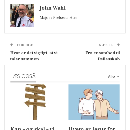
John Wahl
Major i Frelsens Hær
FORRIGE
NÆSTE
Hvor er det vigtigt, at vi
Fra ensomhed til
taler sammen
fællesskab
LÆS OGSÅ
Alle
Kan – og skal – vi
Hvem er Jesus for