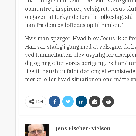
i bare nogle få tilfælde. Det ville være god
opmuntret, inspireret, velsignet. Jesus slut
opgaven at forkynde for alle folkeslag, står
han fra dem og løftedes op til himlen.”
Hvis man spørger: Hvad blev Jesus ikke færd
Han var stadig i gang med at velsigne, da h
ved Himmelfarten blev usynlig for discipl
dig og mig efter vores bortgang. Fx han/hun
lige til han/hun faldt død om; eller misted
mørke; eller hvad situationen end måtte vær
Del
Jens Fischer-Nielsen