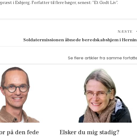
æst i Esbjerg. Forfatter til flere bøger, senest: ”Et Godt Liv”.
NÆSTE
Soldatermissionen åbnede beredskabshjem i Herni
Se flere artikler fra samme forfatt
or på den fede
Elsker du mig stadig?