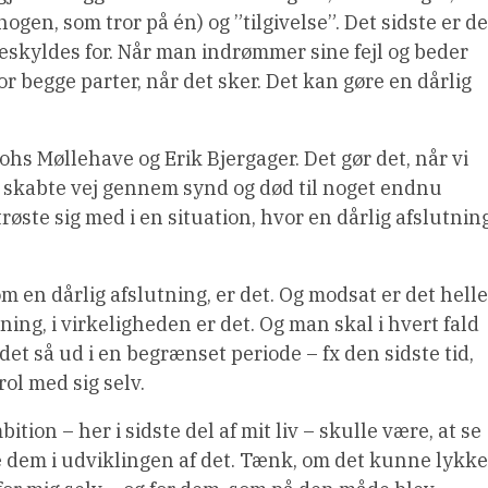
nogen, som tror på én) og ”tilgivelse”. Det sidste er de
beskyldes for. Når man indrømmer sine fejl og beder
for begge parter, når det sker. Det kan gøre en dårlig
Johs Møllehave og Erik Bjergager. Det gør det, når vi
s skabte vej gennem synd og død til noget endnu
røste sig med i en situation, hvor en dårlig afslutnin
som en dårlig afslutning, er det. Og modsat er det helle
tning, i virkeligheden er det. Og man skal i hvert fald
det så ud i en begrænset periode – fx den sidste tid,
ol med sig selv.
ition – her i sidste del af mit liv – skulle være, at se
dem i udviklingen af det. Tænk, om det kunne lykke