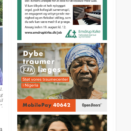
l.
og
il
”.
m