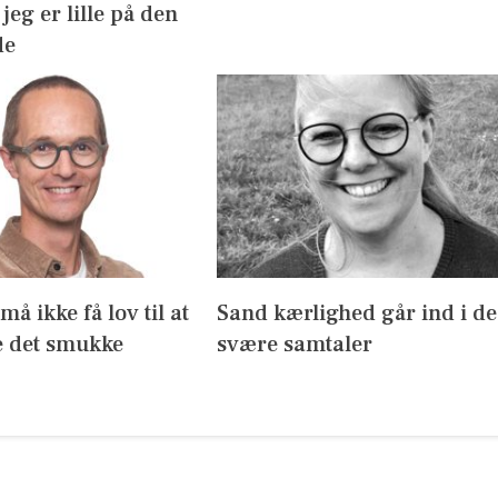
jeg er lille på den
de
å ikke få lov til at
Sand kærlighed går ind i de
 det smukke
svære samtaler