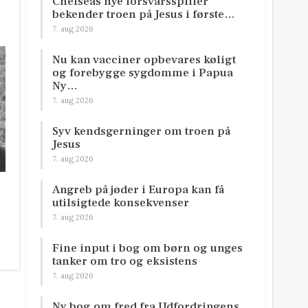
Chelseas nye forsvarsspiller
bekender troen på Jesus i første…
7. aug 2026
Nu kan vacciner opbevares køligt
og forebygge sygdomme i Papua
Ny…
7. aug 2026
Syv kendsgerninger om troen på
Jesus
7. aug 2026
Angreb på jøder i Europa kan få
utilsigtede konsekvenser
7. aug 2026
Fine input i bog om børn og unges
tanker om tro og eksistens
7. aug 2026
Ny bog om fred fra Udfordringens