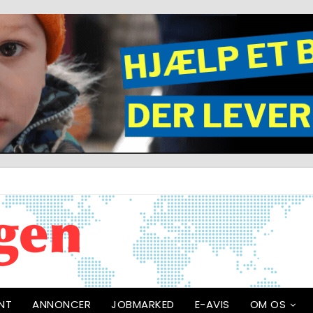
NT
ANNONCER
JOBMARKED
E-AVIS
OM OS