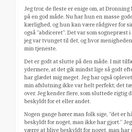
Jeg tror, de fleste er enige om, at Dronnin
på en god måde. Nu har hun en masse gode
kærlighed, og hun kan være rådgiver for sin
også ”abdiceret”. Det var som sognepræst i 
jeg var tvunget til det, og hvor menigheden 
min tjeneste.
Det er godt at slutte på den måde. I mit til
ydermere, at det gik mindst lige så godt ef
har glædet mig meget. Jeg har også oplevet
min afslutning ikke var helt perfekt; det 
over. Jeg kender flere, som sluttede rigtig då
beskyldt for et eller andet.
Nogen gange hører man folk sige, ”det er hå
beskyldt for noget, man ikke har gjort.” Jeg
værre at blive beskyldt for noget, man har g