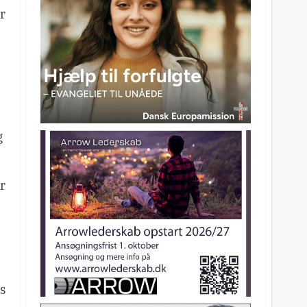
r
g
r
s