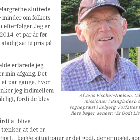
g Margrethe sluttede
 minder om folkets
 efterfølger. Jeg er
2014, et par år før
stadig satte pris på
fælde erfarede jeg
ter min afgang. Det
 et par gange, hvor
tænker jeg indimellem
Af Jens Fischer-Nielsen. tid
rligt, fordi de blev
missionær i Bangladesh 
sognepræst i Esbjerg. Forfatter t
flere bøger, senest: ”Et Godt Liv
rdt at blive
 tænker, at det er
jort. I begge situationer er det godt, der er noget, so