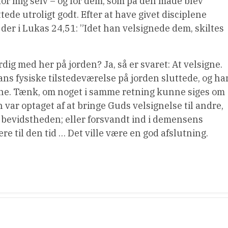
t for mig selv – og for dem, som på den måde blev
tede utroligt godt. Efter at have givet disciplene
 der i Lukas 24,51: ”Idet han velsignede dem, skiltes
ig med her på jorden? Ja, så er svaret: At velsigne.
ans fysiske tilstedeværelse på jorden sluttede, og ha
ene. Tænk, om noget i samme retning kunne siges om
 var optaget af at bringe Guds velsignelse til andre,
e bevidstheden; eller forsvandt ind i demensens
e til den tid … Det ville være en god afslutning.