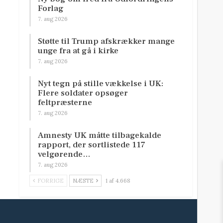
Forlag
7. aug 2026
Støtte til Trump afskrækker mange
unge fra at gå i kirke
7. aug 2026
Nyt tegn på stille vækkelse i UK:
Flere soldater opsøger
feltpræsterne
7. aug 2026
Amnesty UK måtte tilbagekalde
rapport, der sortlistede 117
velgørende…
7. aug 2026
FORRIGE
NÆSTE
1 af 4.668