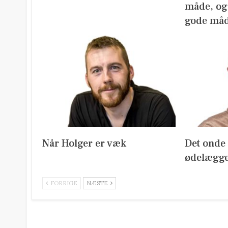
måde, og 
gode må
Når Holger er væk
Det onde m
ødelægge
FORRIGE
NÆSTE