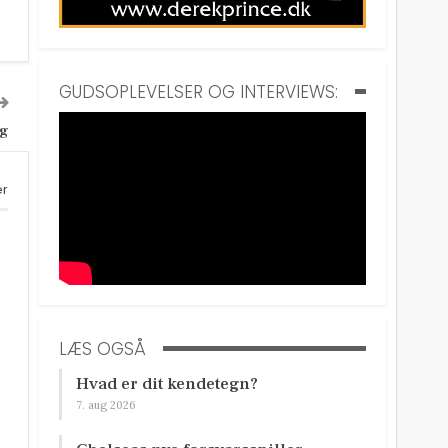
GUDSOPLEVELSER OG INTERVIEWS:
ng
er
LÆS OGSÅ
Hvad er dit kendetegn?
7. aug 2026