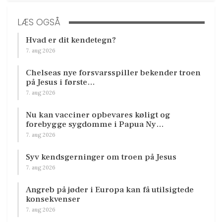
LÆS OGSÅ
Hvad er dit kendetegn?
7. aug 2026
Chelseas nye forsvarsspiller bekender troen
på Jesus i første…
7. aug 2026
Nu kan vacciner opbevares køligt og
forebygge sygdomme i Papua Ny…
7. aug 2026
Syv kendsgerninger om troen på Jesus
7. aug 2026
Angreb på jøder i Europa kan få utilsigtede
konsekvenser
7. aug 2026