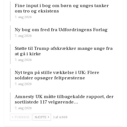
Fine input i bog om børn og unges tanker
om tro og eksistens
7. aug 2026
Ny bog om fred fra Udfordringens Forlag
7. aug 2026
Støtte til Trump afskrækker mange unge fra
at gå i kirke
7. aug 2026
Nyt tegn på stille vækkelse i UK: Flere
soldater opsøger feltpræsterne
7. aug 2026
Amnesty UK måtte tilbagekalde rapport, der
sortlistede 117 velgørende…
7. aug 2026
FORRIGE
NÆSTE
1 af 4.668