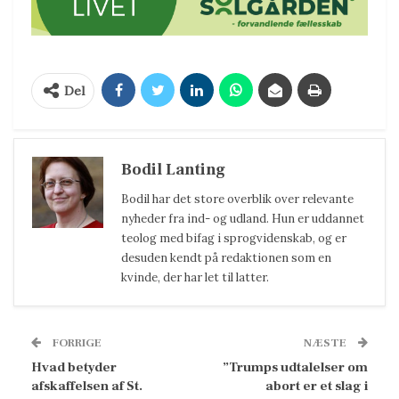
Del
Bodil Lanting
Bodil har det store overblik over relevante
nyheder fra ind- og udland. Hun er uddannet
teolog med bifag i sprogvidenskab, og er
desuden kendt på redaktionen som en
kvinde, der har let til latter.
FORRIGE
NÆSTE
Hvad betyder
”Trumps udtalelser om
afskaffelsen af St.
abort er et slag i