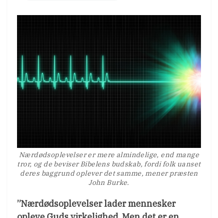
Nærdødsoplevelser er mere almindelige, end mange
tror, og de beviser Bibelens budskab, fordi folk uanset
deres baggrund oplever det samme, mener præsten
John Burke.
”Nærdødsoplevelser lader mennesker
opleve Guds virkelighed. Men det er en