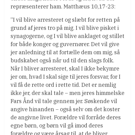
repræsenterer ham. Matthæus 10,17-23:
”I vil blive arresteret og slæbt for retten på
grund af jeres tro på mig. I vil blive pisket i
synagogerne, og I vil blive anklaget og stillet
for både konger og guvernører. Det vil give
jer anledning til at fortælle dem om mig, så
budskabet også når ud til den slags folk.
Når I bliver arresteret, skal I ikke bekymre
jer om, hvad I skal sige til jeres forsvar, for I
vil få de rette ord i rette tid. Det er nemlig
ikke jer, der skal tale – men jeres himmelske
Fars Ånd vil tale gennem jer. Søskende vil
angive hinanden – også selv om det koster
de angivne livet. Forældre vil forråde deres
egne børn, og børn vil gå imod deres
forældre og være årsag til, at de bliver