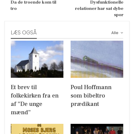
Da de troende kom til
Dysfunktionelle
tro
relationer har sat dybe
spor
LÆS OGSÅ
Alle
Et brev til
Poul Hoffmann
folkekirken fra en
som bibeltro
af ”De unge
prædikant
mænd”