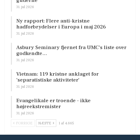
guderne
31. jul 2026
Ny rapport: Flere anti-kristne
hadforbrydelser i Europa i maj 2026
31. jul 2026
Asbury Seminary fjernet fra UMC’s liste over
godkendte…
31. jul 2026
Vietnam: 119 kristne anklaget for
’separatistiske aktiviteter’
31. jul 2026
Evangelikale er troende – ikke
højreekstremister
31. jul 2026
FORRIGE
NÆSTE
1 af 4.665