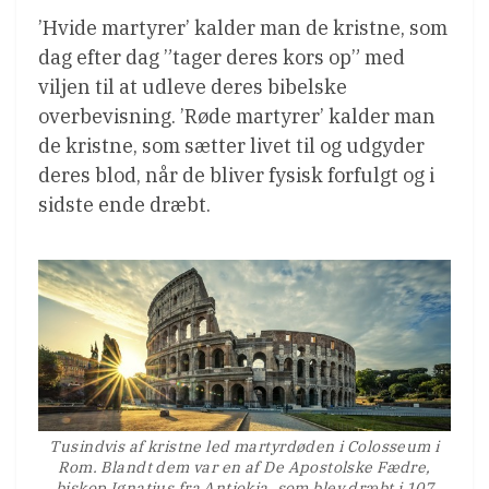
’Hvide martyrer’ kalder man de kristne, som
dag efter dag ”tager deres kors op” med
viljen til at udleve deres bibelske
overbevisning. ’Røde martyrer’ kalder man
de kristne, som sætter livet til og udgyder
deres blod, når de bliver fysisk forfulgt og i
sidste ende dræbt.
Tusindvis af kristne led martyrdøden i Colosseum i
Rom. Blandt dem var en af De Apostolske Fædre,
biskop Ignatius fra Antiokia, som blev dræbt i 107