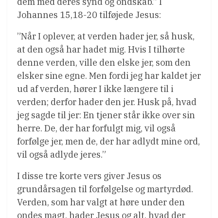
dem med deres synd og ondskab.” I
Johannes 15,18-20 tilføjede Jesus:
”Når I oplever, at verden hader jer, så husk,
at den også har hadet mig. Hvis I tilhørte
denne verden, ville den elske jer, som den
elsker sine egne. Men fordi jeg har kaldet jer
ud af verden, hører I ikke længere til i
verden; derfor hader den jer. Husk på, hvad
jeg sagde til jer: En tjener står ikke over sin
herre. De, der har forfulgt mig, vil også
forfølge jer, men de, der har adlydt mine ord,
vil også adlyde jeres.”
I disse tre korte vers giver Jesus os
grundårsagen til forfølgelse og martyrdød.
Verden, som har valgt at høre under den
ondes magt, hader Jesus og alt, hvad der