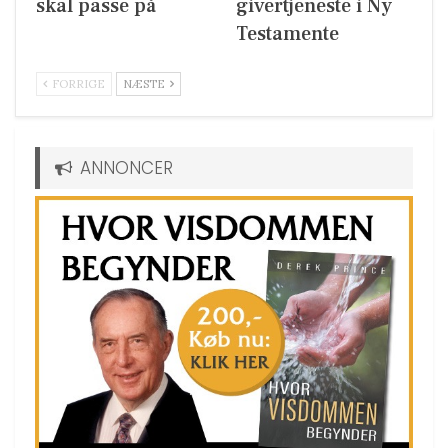
skal passe på
givertjeneste i Ny
Testamente
FORRIGE
NÆSTE
ANNONCER