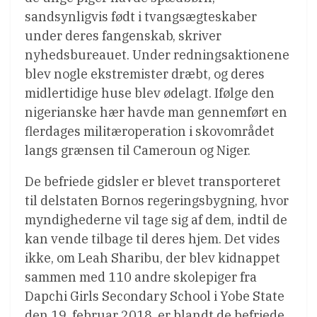
sandsynligvis født i tvangsægteskaber
under deres fangenskab, skriver
nyhedsbureauet. Under redningsaktionene
blev nogle ekstremister dræbt, og deres
midlertidige huse blev ødelagt. Ifølge den
nigerianske hær havde man gennemført en
flerdages militæroperation i skovområdet
langs grænsen til Cameroun og Niger.
De befriede gidsler er blevet transporteret
til delstaten Bornos regeringsbygning, hvor
myndighederne vil tage sig af dem, indtil de
kan vende tilbage til deres hjem. Det vides
ikke, om Leah Sharibu, der blev kidnappet
sammen med 110 andre skolepiger fra
Dapchi Girls Secondary School i Yobe State
den 19. februar 2018, er blandt de befriede.