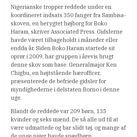
Nigerianske tropper reddede under en
koordineret indsats 350 fanger fra Sambisa-
skoven, en berygtet højborg for Boko
Haram, skriver Associated Press. Gidslerne
havde været tilbageholdt i måneder eller
endda år. Siden Boko Haram startede sit
oprør i 2009, har gruppen i årevis brugt
denne skov som base. Generalmajor Ken
Chigbu, en højtstående hærofficer,
præsenterede de befriede gidsler for
myndighederne i delstaten Borno i denne
uge.
Blandt de reddede var 209 børn, 135
kvinder og seks mænd. De så alle ud til at
være udmattede og bar slidt tøj, og mange af
de unge piger havde spædbørn,