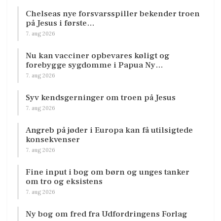
Chelseas nye forsvarsspiller bekender troen
på Jesus i første…
7. aug 2026
Nu kan vacciner opbevares køligt og
forebygge sygdomme i Papua Ny…
7. aug 2026
Syv kendsgerninger om troen på Jesus
7. aug 2026
Angreb på jøder i Europa kan få utilsigtede
konsekvenser
7. aug 2026
Fine input i bog om børn og unges tanker
om tro og eksistens
7. aug 2026
Ny bog om fred fra Udfordringens Forlag