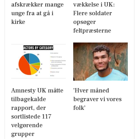
afskrækker mange
vækkelse i UK:
unge fra at gå i
Flere soldater
kirke
opsøger
feltpræsterne
Amnesty UK måtte
’Hver måned
tilbagekalde
begraver vi vores
rapport, der
folk’
sortlistede 117
velgørende
grupper