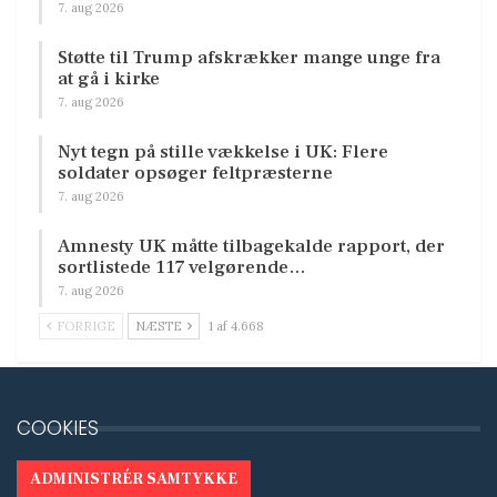
7. aug 2026
Støtte til Trump afskrækker mange unge fra
at gå i kirke
7. aug 2026
Nyt tegn på stille vækkelse i UK: Flere
soldater opsøger feltpræsterne
7. aug 2026
Amnesty UK måtte tilbagekalde rapport, der
sortlistede 117 velgørende…
7. aug 2026
FORRIGE
NÆSTE
1 af 4.668
COOKIES
ADMINISTRÉR SAMTYKKE