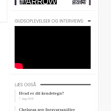
GUDSOPLEVELSER OG INTERVIEWS:
LÆS OGSÅ
Hvad er dit kendetegn?
7. aug 2026
Chelseas nye forsvarsspiller