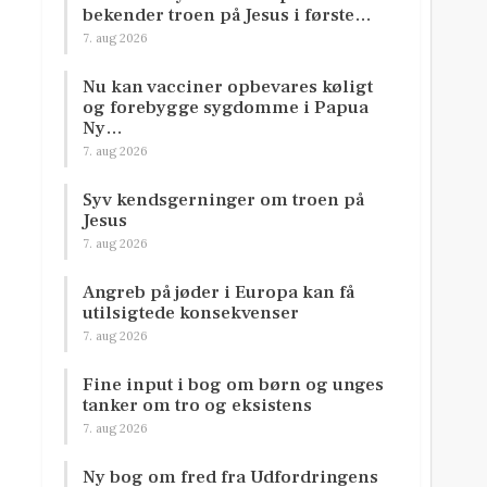
bekender troen på Jesus i første…
7. aug 2026
Nu kan vacciner opbevares køligt
og forebygge sygdomme i Papua
Ny…
7. aug 2026
Syv kendsgerninger om troen på
Jesus
7. aug 2026
Angreb på jøder i Europa kan få
utilsigtede konsekvenser
7. aug 2026
Fine input i bog om børn og unges
tanker om tro og eksistens
7. aug 2026
Ny bog om fred fra Udfordringens