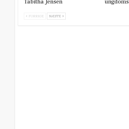
Tabitha Jensen
ungdoms
FORRIGE
NÆSTE