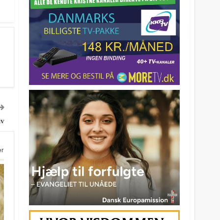
iv
er