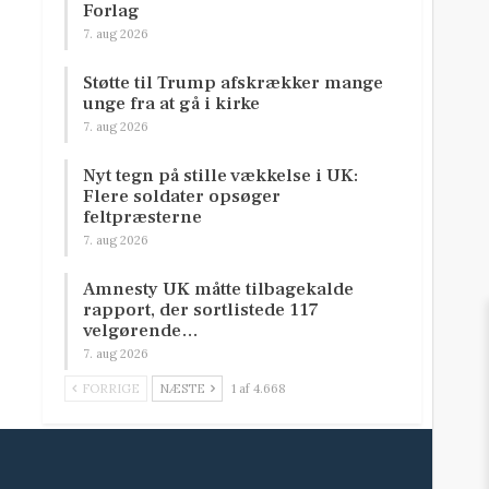
Forlag
7. aug 2026
Støtte til Trump afskrækker mange
unge fra at gå i kirke
7. aug 2026
Nyt tegn på stille vækkelse i UK:
Flere soldater opsøger
feltpræsterne
7. aug 2026
Amnesty UK måtte tilbagekalde
rapport, der sortlistede 117
velgørende…
7. aug 2026
FORRIGE
NÆSTE
1 af 4.668