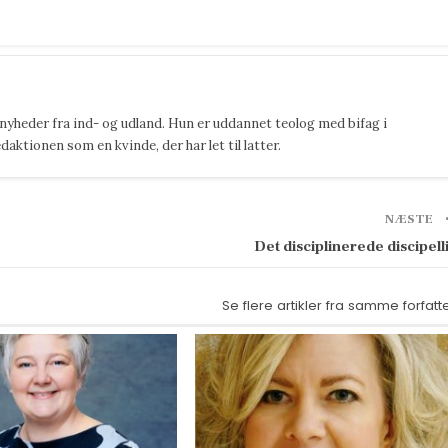
 nyheder fra ind- og udland. Hun er uddannet teolog med bifag i
ktionen som en kvinde, der har let til latter.
NÆSTE
Det disciplinerede discipell
Se flere artikler fra samme forfatt