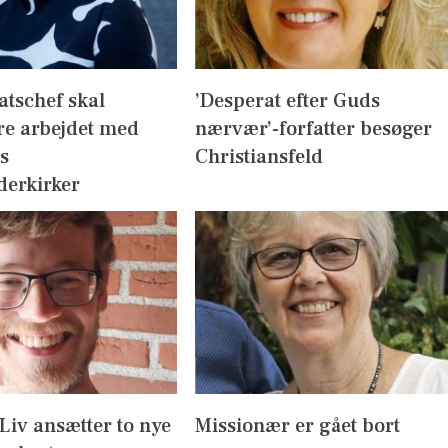
atschef skal
’Desperat efter Guds
re arbejdet med
nærvær’-forfatter besøger
s
Christiansfeld
derkirker
l Liv ansætter to nye
Missionær er gået bort