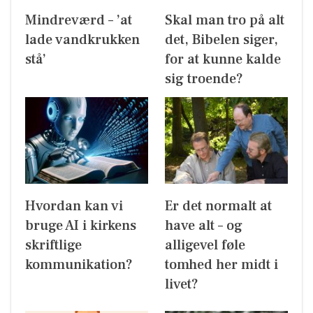
Mindreværd – ’at
Skal man tro på alt
lade vandkrukken
det, Bibelen siger,
stå’
for at kunne kalde
sig troende?
Hvordan kan vi
Er det normalt at
bruge AI i kirkens
have alt – og
skriftlige
alligevel føle
kommunikation?
tomhed her midt i
livet?