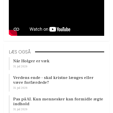
LÆS OGSÅ
Når Holger er væk
31. jul 2026
Verdens ende – skal kristne længes eller
være forfærdede?
31. jul 2026
Pas på AI. Kun mennesker kan formidle ægte
indhold
31. jul 2026