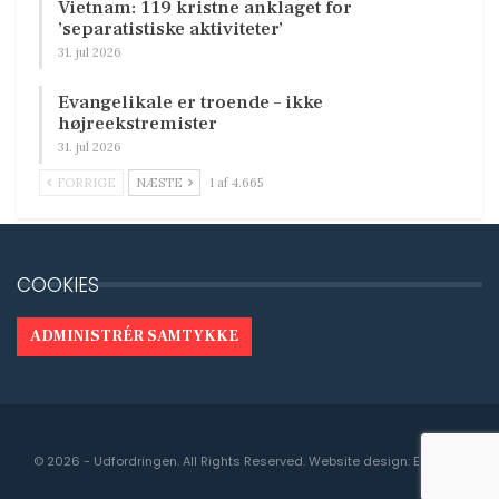
Vietnam: 119 kristne anklaget for
’separatistiske aktiviteter’
31. jul 2026
Evangelikale er troende – ikke
højreekstremister
31. jul 2026
FORRIGE
NÆSTE
1 af 4.665
COOKIES
ADMINISTRÉR SAMTYKKE
© 2026 - Udfordringen. All Rights Reserved.
Website design:
Engedal