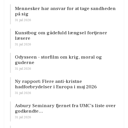
Mennesker har ansvar for at tage sandheden
på sig
31. jul 2026
Kunstbog om gådefuld længsel fortjener
læsere
31. jul 2026
Odysseen – storfilm om krig, moral og
guderne
31. jul 2026
Ny rapport: Flere anti-kristne
hadforbrydelser i Europa i maj 2026
31. jul 2026
Asbury Seminary fjernet fra UMC’s liste over
godkendte…
31. jul 2026