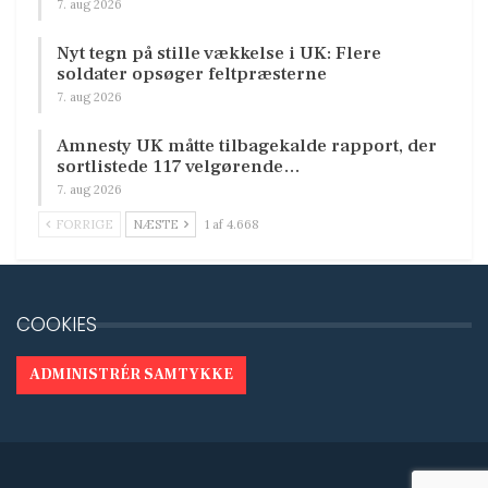
7. aug 2026
Nyt tegn på stille vækkelse i UK: Flere
soldater opsøger feltpræsterne
7. aug 2026
Amnesty UK måtte tilbagekalde rapport, der
sortlistede 117 velgørende…
7. aug 2026
FORRIGE
NÆSTE
1 af 4.668
COOKIES
ADMINISTRÉR SAMTYKKE