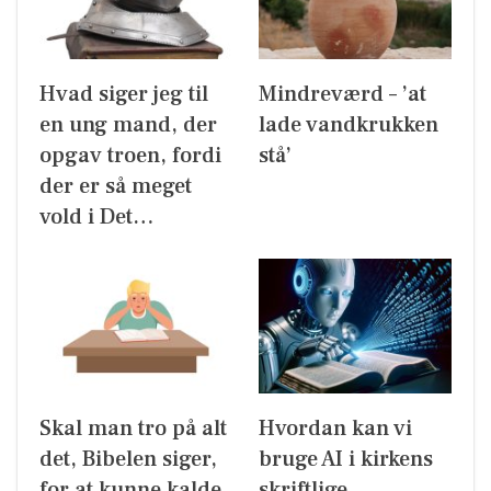
Hvad siger jeg til
Mindreværd – ’at
en ung mand, der
lade vandkrukken
opgav troen, fordi
stå’
der er så meget
vold i Det…
Skal man tro på alt
Hvordan kan vi
det, Bibelen siger,
bruge AI i kirkens
for at kunne kalde
skriftlige