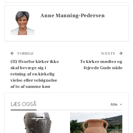
Anne Manning-Pedersen
FORRIGE
NÆSTE
(II) Hvorfor kirker ikke
To kirker mødtes og
skal bevæge sig i
fejrede Gude nåde
retning af en kirkelig
vielse eller velsignelse
af to af samme køn
LÆS OGSÅ
Alle