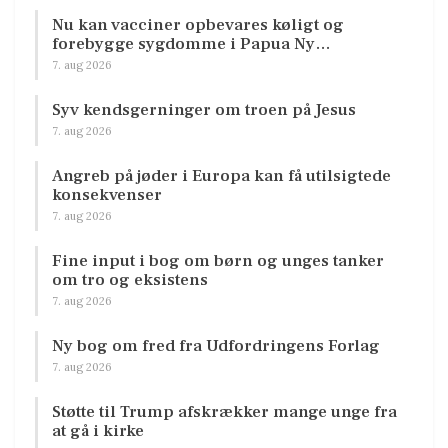
Nu kan vacciner opbevares køligt og
forebygge sygdomme i Papua Ny…
7. aug 2026
Syv kendsgerninger om troen på Jesus
7. aug 2026
Angreb på jøder i Europa kan få utilsigtede
konsekvenser
7. aug 2026
Fine input i bog om børn og unges tanker
om tro og eksistens
7. aug 2026
Ny bog om fred fra Udfordringens Forlag
7. aug 2026
Støtte til Trump afskrækker mange unge fra
at gå i kirke