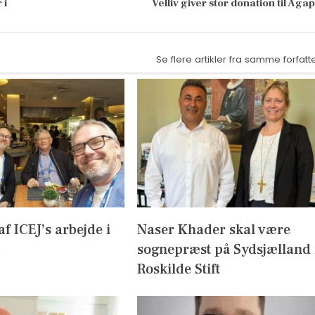
 i
Velliv giver stor donation til Aga
Se flere artikler fra samme forfatt
af ICEJ’s arbejde i
Naser Khader skal være
sognepræst på Sydsjælland 
Roskilde Stift