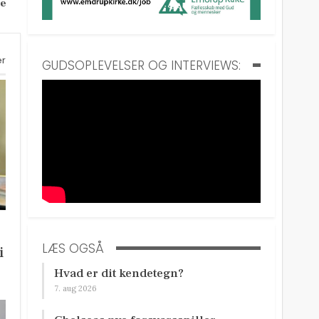
pe
er
GUDSOPLEVELSER OG INTERVIEWS:
LÆS OGSÅ
i
Hvad er dit kendetegn?
7. aug 2026