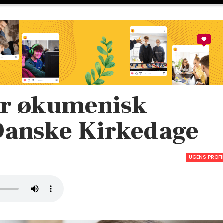
or økumenisk
 Danske Kirkedage
UGENS PROFI