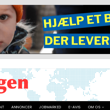
NT
ANNONCER
JOBMARKED
E-AVIS
OM OS