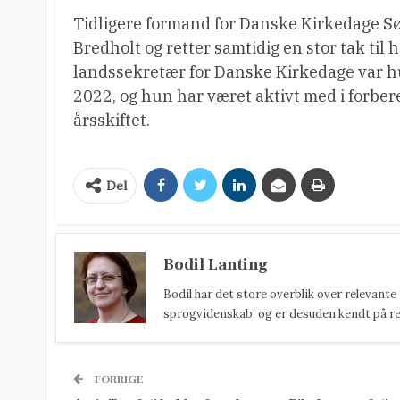
Tidligere formand for Danske Kirkedage Sø
Bredholt og retter samtidig en stor tak ti
landssekretær for Danske Kirkedage var hu
2022, og hun har været aktivt med i forber
årsskiftet.
Del
Bodil Lanting
Bodil har det store overblik over relevante
sprogvidenskab, og er desuden kendt på reda
FORRIGE