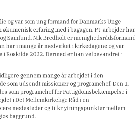
ilie og var som ung formand for Danmarks Unge
on økumenisk erfaring med i bagagen. P.t. arbejder ha
on og Samfund. Nik Bredholt er menighedsrådsforman
n har i mange år medvirket i kirkedagene og var
 i Roskilde 2022. Dermed er han velbevandret i
dligere gennem mange år arbejdet i den
åde som udsendt missionær og programchef. Den 1.
edes som programchef for Fattigdomsbekæmpelse i
jdet i Det Mellemkirkelige Råd i en
ficere mødesteder og tilknytningspunkter mellem
giøs baggrund.