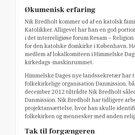
Økumenisk erfaring
Nik Bredholt kommer ud af en katolsk fam
Katolikker. Alligevel har han en god porti
i det interreligiøse forum Resam – Religi
for den katolske domkirke i København. Ha
medlem af lokalkomiteen i Himmelske Dage
kirkedags-maskinrummet.
Himmelske Dages nye landssekretær har ti
folkekirkelige organisation Danmission, b
december 2012 tiltrådte Nik Bredholt sål
Danmission. Nik Bredholt har tidligere arbe
projektansættelse, hvor han skulle identi
folkekirken og mennesker med anden reli
Tak til forgængeren