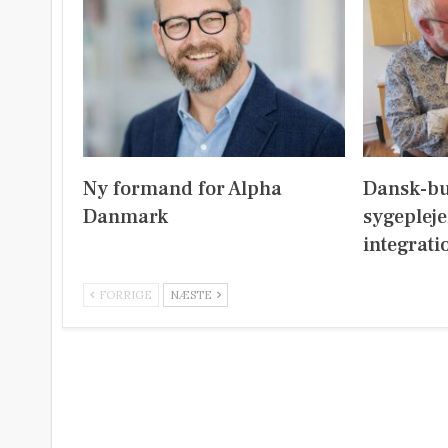
Ny formand for Alpha
Dansk-b
Danmark
sygeplej
integrati
FORRIGE
NÆSTE