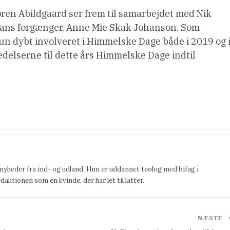
ren Abildgaard ser frem til samarbejdet med Nik
l hans forgænger, Anne Mie Skak Johanson. Som
n dybt involveret i Himmelske Dage både i 2019 og 
edelserne til dette års Himmelske Dage indtil
 nyheder fra ind- og udland. Hun er uddannet teolog med bifag i
ktionen som en kvinde, der har let til latter.
NÆSTE