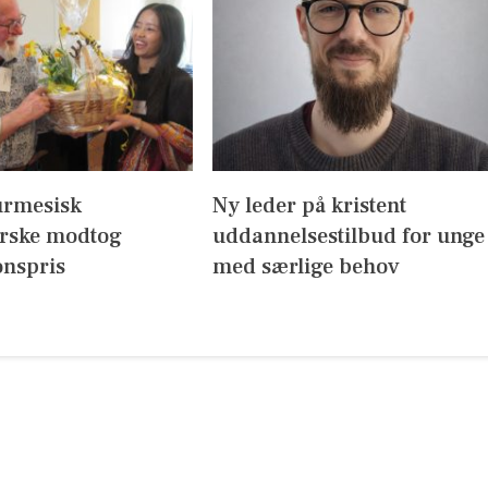
urmesisk
Ny leder på kristent
erske modtog
uddannelsestilbud for unge
onspris
med særlige behov