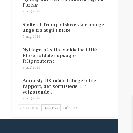
Forlag
7. aug 2026
Støtte til Trump afskrækker mange
unge fra at gå i kirke
7. aug 2026
Nyt tegn på stille vækkelse i UK:
Flere soldater opsøger
feltpræsterne
7. aug 2026
Amnesty UK måtte tilbagekalde
rapport, der sortlistede 117
velgørende…
7. aug 2026
FORRIGE
NÆSTE
1 af 4.668