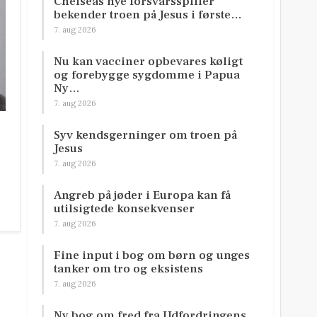
Chelseas nye forsvarsspiller
bekender troen på Jesus i første…
7. aug 2026
Nu kan vacciner opbevares køligt
og forebygge sygdomme i Papua
Ny…
7. aug 2026
Syv kendsgerninger om troen på
Jesus
7. aug 2026
Angreb på jøder i Europa kan få
utilsigtede konsekvenser
7. aug 2026
Fine input i bog om børn og unges
tanker om tro og eksistens
7. aug 2026
Ny bog om fred fra Udfordringens