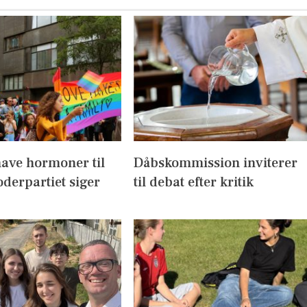
have hormoner til
Dåbskommission inviterer
derpartiet siger
til debat efter kritik