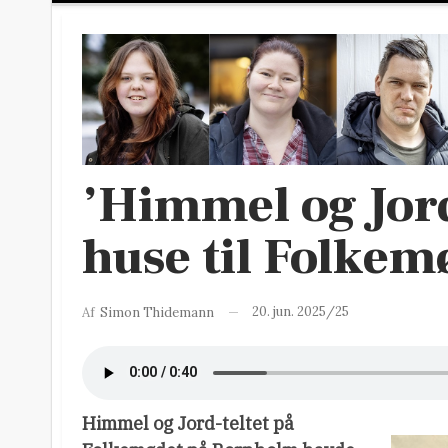
’Himmel og Jord
huse til Folkem
20. jun. 2025/25
Af
Simon Thidemann
Himmel og Jord-teltet på