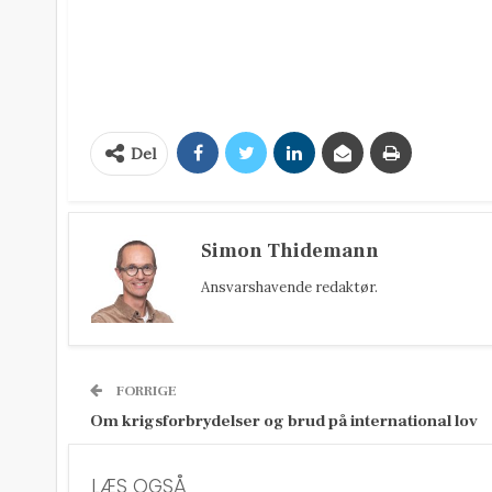
Del
Simon Thidemann
Ansvarshavende redaktør.
FORRIGE
Om krigsforbrydelser og brud på international lov
LÆS OGSÅ