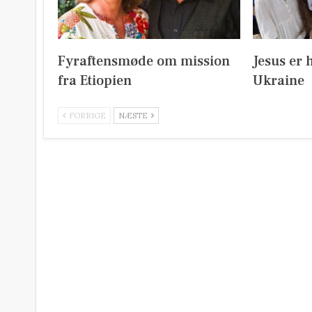
Fyraftensmøde om mission
Jesus er 
fra Etiopien
Ukraine
FORRIGE
NÆSTE