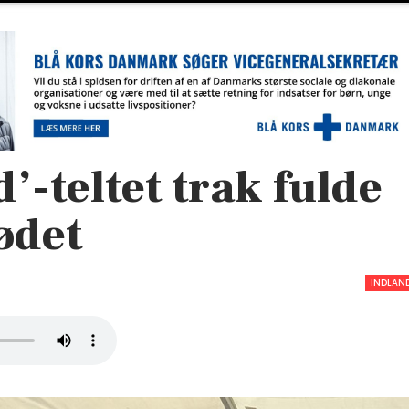
’-teltet trak fulde
ødet
INDLAN