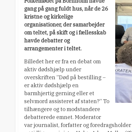
Folkemødet på Bornholm havde
gang på gang fuldt hus, når de 26
kristne og kirkelige
organisationer, der samarbejder
om teltet, på skift og i fællesskab
havde debatter og
arrangementer i teltet.
Billedet her er fra en debat om
aktiv dødshjælp under
overskriften ”Død på bestilling –
er aktiv dødshjælp en
barmhjertig gerning eller et
selvmord assisteret af staten?” To
tilhængere og to modstandere
debatterede emnet. Moderator
var journalist, forfatter og foredragsholde