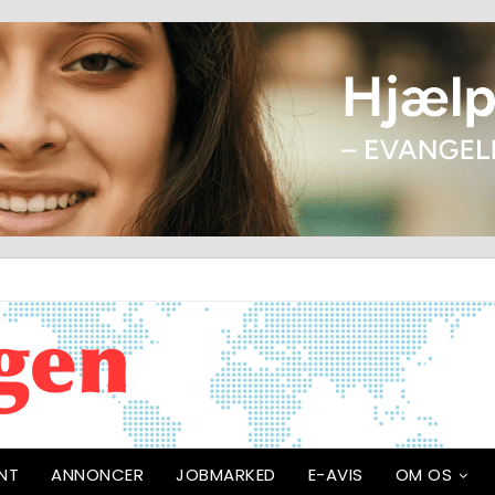
NT
ANNONCER
JOBMARKED
E-AVIS
OM OS