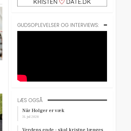
GUDSOPLEVELSER OG INTERVIEWS:
LÆS OGSÅ
Når Holger er væk
31. jul 2026
Verdens ende – skal kristne længes