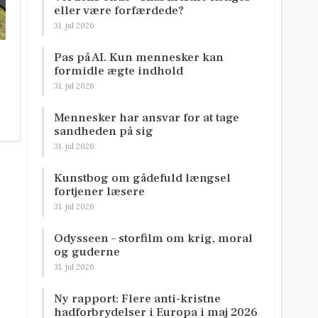
eller være forfærdede?
31. jul 2026
Pas på AI. Kun mennesker kan
formidle ægte indhold
31. jul 2026
Mennesker har ansvar for at tage
sandheden på sig
31. jul 2026
Kunstbog om gådefuld længsel
fortjener læsere
31. jul 2026
Odysseen – storfilm om krig, moral
og guderne
31. jul 2026
Ny rapport: Flere anti-kristne
hadforbrydelser i Europa i maj 2026