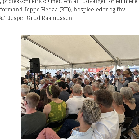
, professor i etik og medlem af ”Udvalget for en mere
formand Jeppe Hedaa (KD), hospiceleder og fhv.
ød” Jesper Grud Rasmussen.