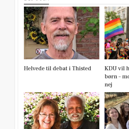
Helvede til debat i Thisted
KDU vil 
børn – mo
nej