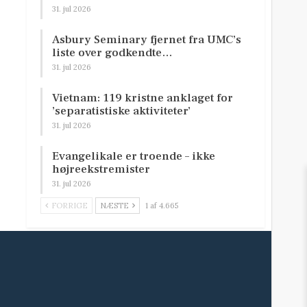
31. jul 2026
Asbury Seminary fjernet fra UMC’s
liste over godkendte…
31. jul 2026
Vietnam: 119 kristne anklaget for
’separatistiske aktiviteter’
31. jul 2026
Evangelikale er troende – ikke
højreekstremister
31. jul 2026
FORRIGE
NÆSTE
1 af 4.665