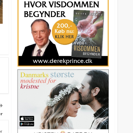
er
er