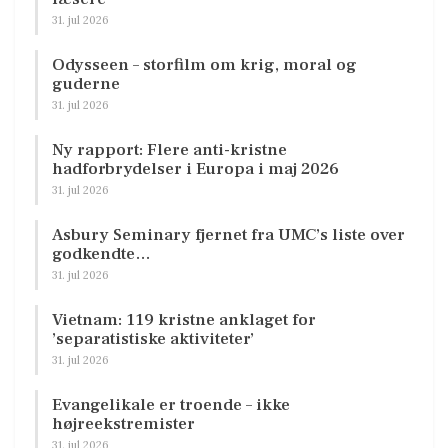
31. jul 2026
Odysseen – storfilm om krig, moral og
guderne
31. jul 2026
Ny rapport: Flere anti-kristne
hadforbrydelser i Europa i maj 2026
31. jul 2026
Asbury Seminary fjernet fra UMC’s liste over
godkendte…
31. jul 2026
Vietnam: 119 kristne anklaget for
’separatistiske aktiviteter’
31. jul 2026
Evangelikale er troende – ikke
højreekstremister
31. jul 2026