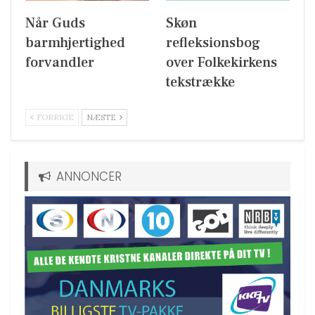
Når Guds
Skøn
barmhjertighed
refleksionsbog
forvandler
over Folkekirkens
tekstrække
FORRIGE
NÆSTE
ANNONCER