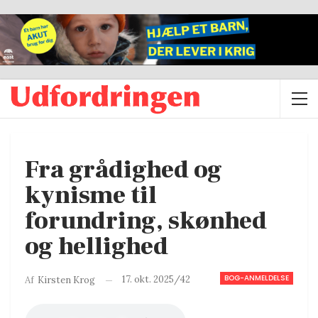
Fra grådighed og
kynisme til
forundring, skønhed
og hellighed
BOG-ANMELDELSE
17. okt. 2025/42
Af
Kirsten Krog