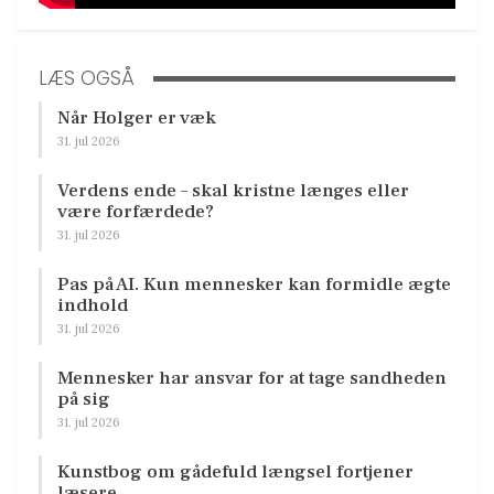
LÆS OGSÅ
Når Holger er væk
31. jul 2026
Verdens ende – skal kristne længes eller
være forfærdede?
31. jul 2026
Pas på AI. Kun mennesker kan formidle ægte
indhold
31. jul 2026
Mennesker har ansvar for at tage sandheden
på sig
31. jul 2026
Kunstbog om gådefuld længsel fortjener
læsere