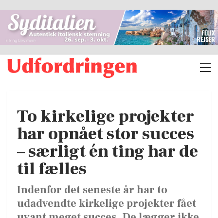
To kirkelige projekter
har opnået stor succes
– særligt én ting har de
til fælles
Indenfor det seneste år har to
udadvendte kirkelige projekter fået
uvant meget succes. De lægger ikke