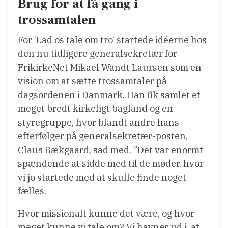
Brug for at få gang i
trossamtalen
For ’Lad os tale om tro’ startede idéerne hos
den nu tidligere generalsekretær for
FrikirkeNet Mikael Wandt Laursen som en
vision om at sætte trossamtaler på
dagsordenen i Danmark. Han fik samlet et
meget bredt kirkeligt bagland og en
styregruppe, hvor blandt andre hans
efterfølger på generalsekretær-posten,
Claus Bækgaard, sad med. ”Det var enormt
spændende at sidde med til de møder, hvor
vi jo startede med at skulle finde noget
fælles.
Hvor missionalt kunne det være, og hvor
meget kunne vi tale om? Vi havner ud i, at