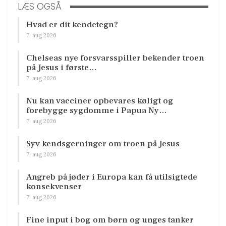
LÆS OGSÅ
Hvad er dit kendetegn?
7. aug 2026
Chelseas nye forsvarsspiller bekender troen
på Jesus i første…
7. aug 2026
Nu kan vacciner opbevares køligt og
forebygge sygdomme i Papua Ny…
7. aug 2026
Syv kendsgerninger om troen på Jesus
7. aug 2026
Angreb på jøder i Europa kan få utilsigtede
konsekvenser
7. aug 2026
Fine input i bog om børn og unges tanker