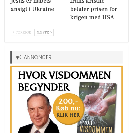
Jesus er håbets
Irans kristne
ansigt i Ukraine
betaler prisen for
krigen med USA
FORRIGE
NÆSTE
ANNONCER