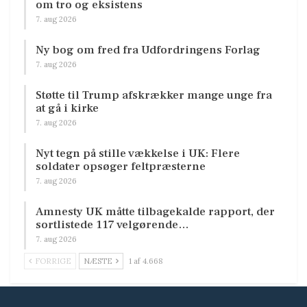
om tro og eksistens
7. aug 2026
Ny bog om fred fra Udfordringens Forlag
7. aug 2026
Støtte til Trump afskrækker mange unge fra
at gå i kirke
7. aug 2026
Nyt tegn på stille vækkelse i UK: Flere
soldater opsøger feltpræsterne
7. aug 2026
Amnesty UK måtte tilbagekalde rapport, der
sortlistede 117 velgørende…
7. aug 2026
FORRIGE
NÆSTE
1 af 4.668