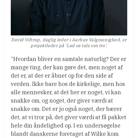
David Viftrup, daglig leder i Aarhus Valgmenighed, er
projektleder på ’Lad os tale om tro’.
”Hvordan bliver en samtale naturlig? Der er
mange ting, der kan gøre det, men noget af
det er, at der er åbnet op for den side af
verden. Ikke bare hos de kirkelige, men hos
alle mennesker, at det her er noget, vi kan
snakke om, og noget, der giver værdi at
snakke om. Det er jo også noget, der bærer
det, at vi tror på, det giver værdi at få pakket
hele din åndelighed op. I en undersøgelse
blandt danskerne foretaget af Wilke kom