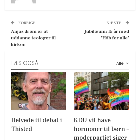
FORRIGE
NÆSTE
Anjas drøm er at
Jubilæum: 15 år med
uddanne teologer til
’Håb for alle’
kirken
LÆS OGSÅ
Alle
Helvede til debat i
KDU vil have
Thisted
hormoner til børn –
moderpartiet siger