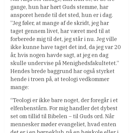
gange, hun har hørt Guds stemme, har
ansporet hende til det sted, hun er i dag.
”Jeg føler, at mange af de skridt, jeg har
taget gennem livet, har været med til at
forberede mig til det, jeg står i nu. Jeg ville
ikke kunne have taget det ind, da jeg var 20
år, hvis nogen havde sagt, at jeg en dag
skulle undervise på Menighedsfakultetet.”
Hendes brede baggrund har også styrket
hende i troen på, at teologi vedkommer
mange:
“Teologi er ikke bare noget, der foregår i et
elfenbenstårn. For mig handler det dybest
set om tillid til Bibelen – til Guds ord. Når
mennesker møder evangeliet, hvad enten
det er i en børneklub, på en højskole eller i