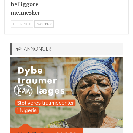
helliggøre
mennesker
FORRIGE
NÆSTE
ANNONCER