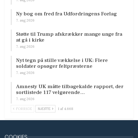
Ny bog om fred fra Udfordringens Forlag
7. aug 2026
Støtte til Trump afskrækker mange unge fra
at gå i kirke
7. aug 2026
Nyt tegn på stille vækkelse i UK: Flere
soldater opsøger feltpræsterne
7. aug 2026
Amnesty UK måtte tilbagekalde rapport, der
sortlistede 117 velgørende…
7. aug 2026
FORRIGE
NÆSTE
1 af 4.668
COOKIES