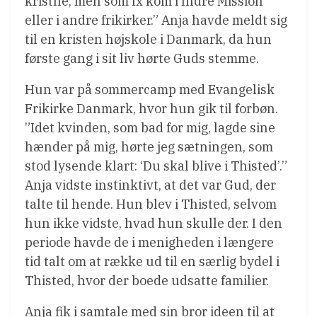
kristne, men som fx kom i Indre Mission
eller i andre frikirker.” Anja havde meldt sig
til en kristen højskole i Danmark, da hun
første gang i sit liv hørte Guds stemme.
Hun var på sommercamp med Evangelisk
Frikirke Danmark, hvor hun gik til forbøn.
”Idet kvinden, som bad for mig, lagde sine
hænder på mig, hørte jeg sætningen, som
stod lysende klart: ‘Du skal blive i Thisted’.”
Anja vidste instinktivt, at det var Gud, der
talte til hende. Hun blev i Thisted, selvom
hun ikke vidste, hvad hun skulle der. I den
periode havde de i menigheden i længere
tid talt om at række ud til en særlig bydel i
Thisted, hvor der boede udsatte familier.
Anja fik i samtale med sin bror ideen til at