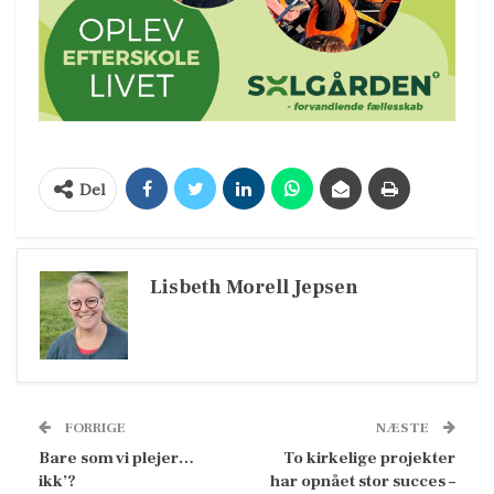
Del
Lisbeth Morell Jepsen
FORRIGE
NÆSTE
Bare som vi plejer…
To kirkelige projekter
ikk’?
har opnået stor succes –