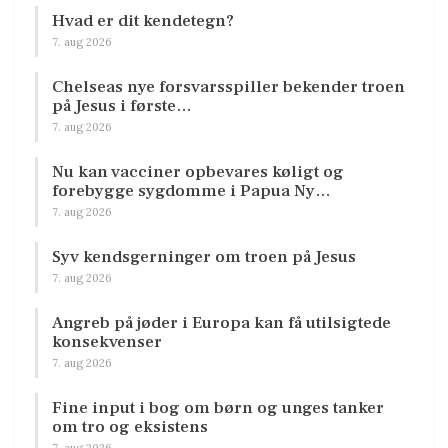
Hvad er dit kendetegn?
7. aug 2026
Chelseas nye forsvarsspiller bekender troen
på Jesus i første…
7. aug 2026
Nu kan vacciner opbevares køligt og
forebygge sygdomme i Papua Ny…
7. aug 2026
Syv kendsgerninger om troen på Jesus
7. aug 2026
Angreb på jøder i Europa kan få utilsigtede
konsekvenser
7. aug 2026
Fine input i bog om børn og unges tanker
om tro og eksistens
7. aug 2026