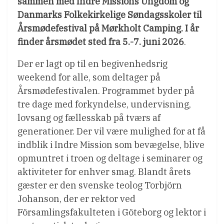
sammen med Indre Missions Ungdom og
Danmarks Folkekirkelige Søndagsskoler til
Årsmødefestival på Mørkholt Camping. I år
finder årsmødet sted fra 5.-7. juni 2026
.
Der er lagt op til en begivenhedsrig
weekend for alle, som deltager på
Årsmødefestivalen. Programmet byder på
tre dage med forkyndelse, undervisning,
lovsang og fællesskab på tværs af
generationer. Der vil være mulighed for at få
indblik i Indre Mission som bevægelse, blive
opmuntret i troen og deltage i seminarer og
aktiviteter for enhver smag. Blandt årets
gæster er den svenske teolog Torbjörn
Johanson, der er rektor ved
Församlingsfakulteten i Göteborg og lektor i