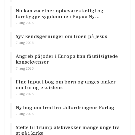
Nu kan vacciner opbevares køligt og
forebygge sygdomme i Papua Ny…
7. aug 2026
Syv kendsgerninger om troen på Jesus
7. aug 2026
Angreb på jøder i Europa kan få utilsigtede
konsekvenser
7. aug 2026
Fine input i bog om børn og unges tanker
om tro og eksistens
7. aug 2026
Ny bog om fred fra Udfordringens Forlag
7. aug 2026
Støtte til Trump afskrækker mange unge fra
at gå i kirke