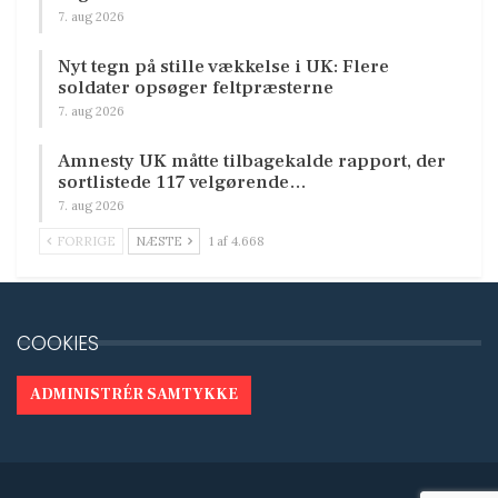
7. aug 2026
Nyt tegn på stille vækkelse i UK: Flere
soldater opsøger feltpræsterne
7. aug 2026
Amnesty UK måtte tilbagekalde rapport, der
sortlistede 117 velgørende…
7. aug 2026
FORRIGE
NÆSTE
1 af 4.668
COOKIES
ADMINISTRÉR SAMTYKKE