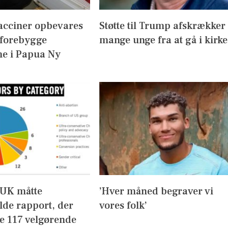
acciner opbevares
Støtte til Trump afskrækker
 forebygge
mange unge fra at gå i kirke
e i Papua Ny
UK måtte
’Hver måned begraver vi
lde rapport, der
vores folk’
de 117 velgørende