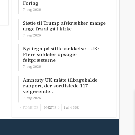
Forlag
7. aug 2026
Støtte til Trump afskrækker mange
unge fra at gå i kirke
7. aug 2026
Nyt tegn på stille vækkelse i UK:
Flere soldater opsøger
feltpræsterne
7. aug 2026
Amnesty UK måtte tilbagekalde
rapport, der sortlistede 117
velgørende…
7. aug 2026
FORRIGE
NÆSTE
1 af 4.668