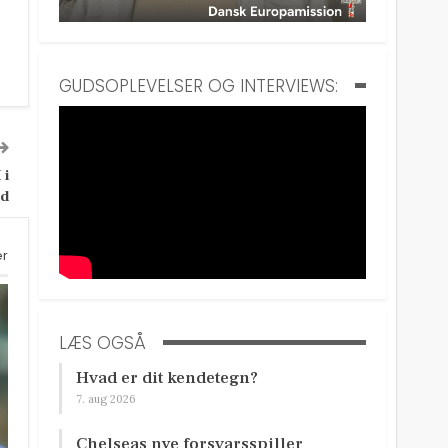
GUDSOPLEVELSER OG INTERVIEWS:
 i
ld
er
LÆS OGSÅ
Hvad er dit kendetegn?
7. aug 2026
Chelseas nye forsvarsspiller