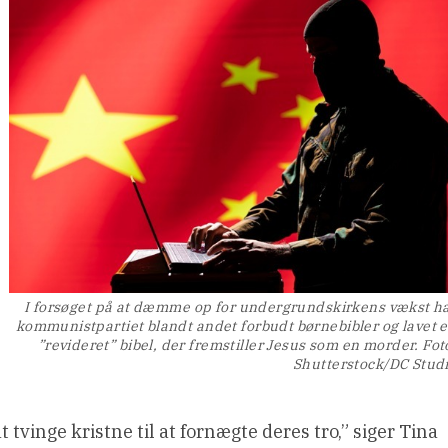
I forsøget på at dæmme op for undergrundskirkens vækst h
kommunistpartiet blandt andet forbudt børnebibler og lavet 
”revideret” bibel, der fremstiller Jesus som en morder. Fot
Shutterstock/DC Stud
 tvinge kristne til at fornægte deres tro,” siger Tina