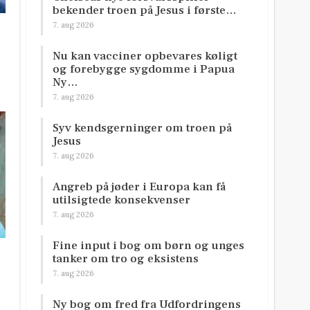
bekender troen på Jesus i første…
7. aug 2026
Nu kan vacciner opbevares køligt
og forebygge sygdomme i Papua
Ny…
7. aug 2026
Syv kendsgerninger om troen på
Jesus
7. aug 2026
Angreb på jøder i Europa kan få
utilsigtede konsekvenser
7. aug 2026
Fine input i bog om børn og unges
tanker om tro og eksistens
7. aug 2026
Ny bog om fred fra Udfordringens