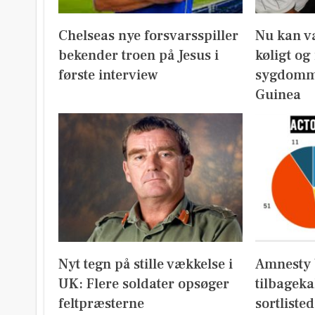
Chelseas nye forsvarsspiller
Nu kan v
bekender troen på Jesus i
køligt og
første interview
sygdomm
Guinea
Nyt tegn på stille vækkelse i
Amnesty 
UK: Flere soldater opsøger
tilbageka
feltpræsterne
sortliste