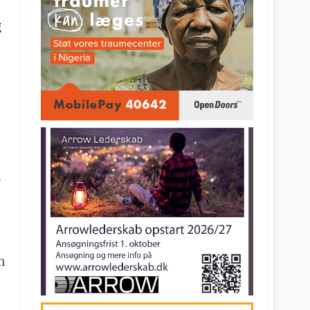
g
r
n