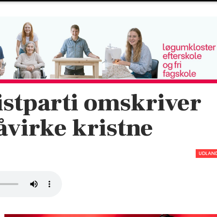
tparti omskriver
åvirke kristne
UDLAN