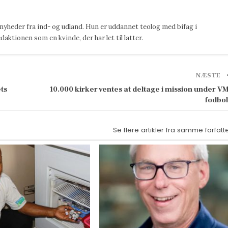
 nyheder fra ind- og udland. Hun er uddannet teolog med bifag i
ktionen som en kvinde, der har let til latter.
NÆSTE
ts
10.000 kirker ventes at deltage i mission under VM
fodbo
Se flere artikler fra samme forfatt