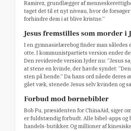
Ramirez, grundlægger af ​​menneskerettig
taget det til et nyt niveau, hvor de forsøger
forhindre dem i at blive kristne.”
Jesus fremstilles som morder i 
I en gymnasielærebog finder man således e
otte. I kommunistpartiets version ender det
Den reviderede version lyder nu: ”Jesus s
at stene en kvinde, der havde syndet: ”Den 
sten på hende.” Da hans ord nåede deres ør
gået væk, stenede Jesus selv kvinden og sa
Forbud mod børnebibler
Bob Fu, præsidenten for ChinaAid, siger om 
er fuldstændig forbudt. Alle bibel-apps og 
handels-butikker. Og millioner af kinesiske