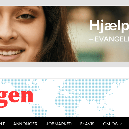
NT
ANNONCER
JOBMARKED
E-AVIS
OM OS