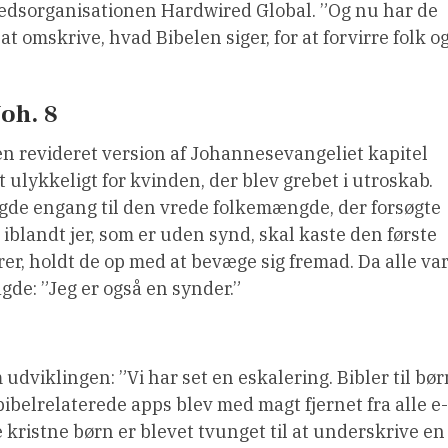
hedsorganisationen Hardwired Global. ”Og nu har de
 at omskrive, hvad Bibelen siger, for at forvirre folk o
Joh. 8
n revideret version af Johannesevangeliet kapitel
 ulykkeligt for kvinden, der blev grebet i utroskab.
agde engang til den vrede folkemængde, der forsøgte
iblandt jer, som er uden synd, skal kaste den første
er, holdt de op med at bevæge sig fremad. Da alle va
gde: ”Jeg er også en synder.”
udviklingen: ”Vi har set en eskalering. Bibler til bør
bibelrelaterede apps blev med magt fjernet fra alle e-
 kristne børn er blevet tvunget til at underskrive en