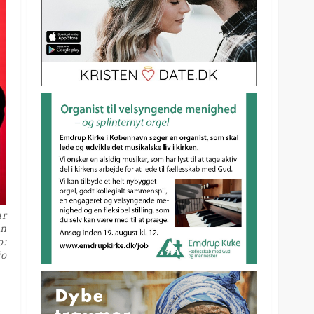
ar
en
o:
io