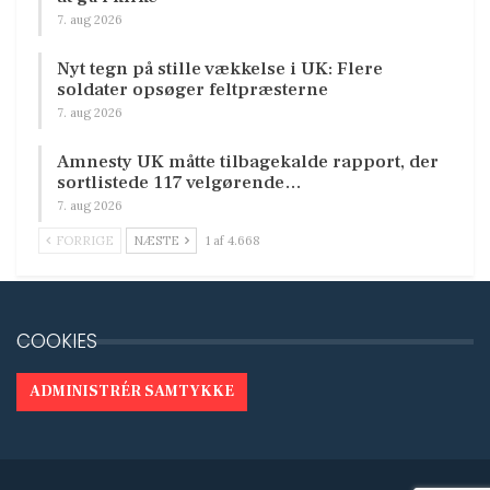
7. aug 2026
Nyt tegn på stille vækkelse i UK: Flere
soldater opsøger feltpræsterne
7. aug 2026
Amnesty UK måtte tilbagekalde rapport, der
sortlistede 117 velgørende…
7. aug 2026
FORRIGE
NÆSTE
1 af 4.668
COOKIES
ADMINISTRÉR SAMTYKKE