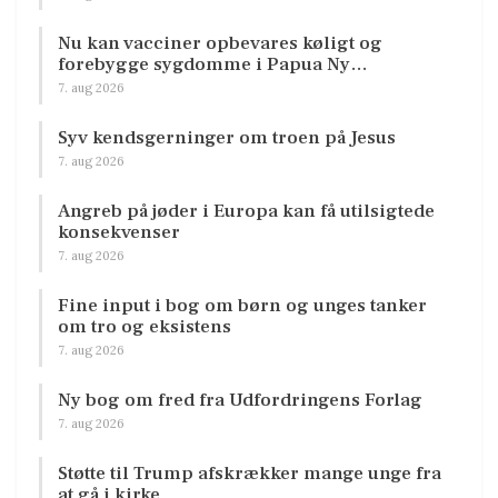
Nu kan vacciner opbevares køligt og
forebygge sygdomme i Papua Ny…
7. aug 2026
Syv kendsgerninger om troen på Jesus
7. aug 2026
Angreb på jøder i Europa kan få utilsigtede
konsekvenser
7. aug 2026
Fine input i bog om børn og unges tanker
om tro og eksistens
7. aug 2026
Ny bog om fred fra Udfordringens Forlag
7. aug 2026
Støtte til Trump afskrækker mange unge fra
at gå i kirke