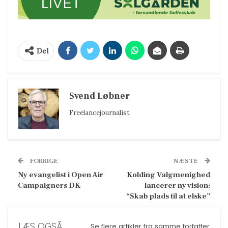
Del
Svend Løbner
Freelancejournalist
FORRIGE
NÆSTE
Ny evangelist i Open Air
Kolding Valgmenighed
Campaigners DK
lancerer ny vision:
“Skab plads til at elske”
LÆS OGSÅ
Se flere artikler fra samme forfatter