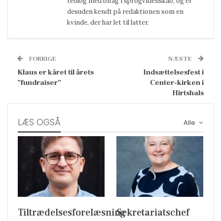
teolog med bifag i sprogvidenskab, og er
desuden kendt på redaktionen som en
kvinde, der har let til latter.
FORRIGE
NÆSTE
Klaus er kåret til årets
Indsættelsesfest i
”fundraiser”
Center-kirken i
Hirtshals
LÆS OGSÅ
Alle
Tiltrædelsesforelæsning
Sekretariatschef