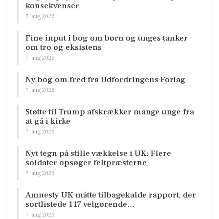
konsekvenser
7. aug 2026
Fine input i bog om børn og unges tanker
om tro og eksistens
7. aug 2026
Ny bog om fred fra Udfordringens Forlag
7. aug 2026
Støtte til Trump afskrækker mange unge fra
at gå i kirke
7. aug 2026
Nyt tegn på stille vækkelse i UK: Flere
soldater opsøger feltpræsterne
7. aug 2026
Amnesty UK måtte tilbagekalde rapport, der
sortlistede 117 velgørende…
7. aug 2026